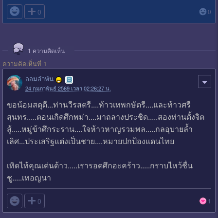

0
0
1
ความคิดเห็น
ความคิดเห็นที่ 1
ออมอำพัน
24 กุมภาพันธ์ 2569 เวลา 02:26:27 น.
ขอน้อมสดุดี...ท่านวีรสตรี....ท้าวเทพกษัตรี....และท้าวศรี
สุนทร.....ตอนเกิดศึกพม่า....มาถลางประชิด.....สองท่านตั้งจิต
สู้.....หมู่ข้าศึกระราน....ใจห้าวหาญรวมพล.....กลอุบายล้ำ
เลิศ...ประเสริฐแต่งเป็นชาย....หมายปกป้องแดนไทย
เทิดไท้คุณเด่นด้าว.....เรารอดศึกอะคร้าว.....กราบไหว้ชื่น
ชู.....เทอญนา

0
1