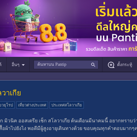
์
อื่นๆ
ตั้งกระทู้
ลวาเกีย
่ยวยุโรป
เที่ยวต่างประเทศ
ประเทศสโลวาเกีย
แรก มิวนิค ออสเตรีย เช็ก สโลวาเกีย ต้นเดือนมีนาคมนี้ อยากทรา
อผ้าไปยังไง พอดีมีผู้สูงอายุเดินทางด้วย ขอบคุณทุกคำตอบมากๆค