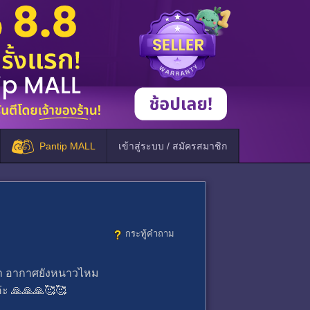
Pantip MALL
เข้าสู่ระบบ / สมัครสมาชิก
กระทู้คำถาม
บว่า อากาศยังหนาวไหม
่ะ 🙏🙏🙏🥰🥰