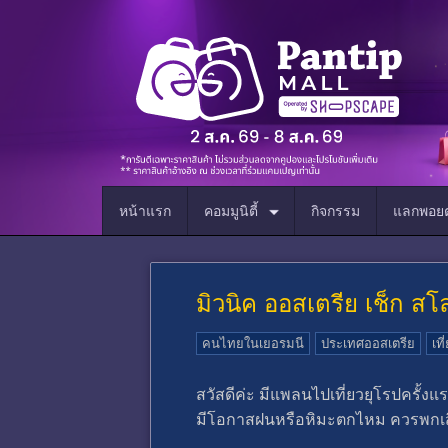
หน้าแรก
คอมมูนิตี้
กิจกรรม
แลกพอยต
มิวนิค ออสเตรีย เช็ก สโ
คนไทยในเยอรมนี
ประเทศออสเตรีย
เที
สวัสดีค่ะ มีแพลนไปเที่ยวยุโรปครั้ง
มีโอกาสฝนหรือหิมะตกไหม ควรพกเสื้