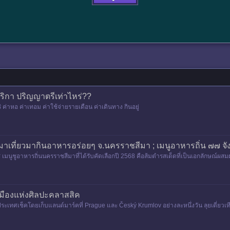
มริกา ปริญญาตรีเท่าไหร่??
ค่าหอ ค่าเทอม ค่าใช้จ่ายรายเดือน ค่าเดินทาง กินอยู่
มาเที่ยวมากินอาหารอร่อยๆ จ.นครราชสีมา ; เมนูอาหารถิ่น ๗๗ จั
มนูชูอาหารถิ่นนครราชสีมาที่ได้รับคัดเลือกปี 2568 คือส้มตำรสเด็ดที่เป็นเอกลักษณ์
ุ้งแห้ง&n
 เมืองแห่งศิลปะคลาสสิค
ประเทศเช็คโดยเก็บแลนด์มาร์คที่ Prague และ Český Krumlov อย่างละหนึ่งวัน ลุยเดี่ยวเที