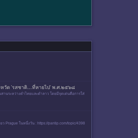
งหวัด 'รสชาติ…ที่หายไป' พ.ศ.๒๕๖๘
ผสมผสานระหว่างตำไทยและตำลาว โดยมีจุดเด่นคือการใส่
ยว Prague ในหนึ่งวัน : https://pantip.com/topic/4398