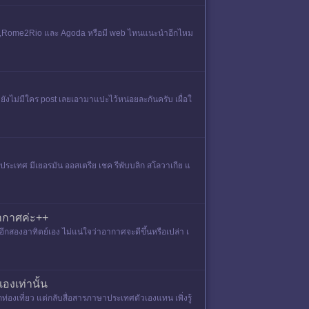
ine ,Rome2Rio และ Agoda หรือมี web ไหนแนะนำอีกไหม
 ยังไม่มีใคร post เลยเอามาแปะไว้หน่อยละกันครับ เผื่อใ
าประเทศ มีเยอรมัน ออสเตรีย เชค รีพับบลิก สโลวาเกีย แ
อากาศค่ะ++
อีกสองอาทิตย์เอง ไม่แน่ใจว่าอากาศจะดีขึ้นหรือเปล่า เ
องเท่านั้น
งเที่ยว แต่กลับสื่อสารภาษาประเทศตัวเองแทน เพิ่งรู้