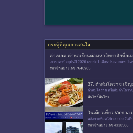
กระทู้ที่คุณอาจสนใจ
ค่าเทอม ค่าหอเรียนต่อมหาวิทยาลัยที่อเ
เอาราคาปัจจุบันปี 2026 เลยค่ะ 1 เดือนประมาณเท่าไหร่ 
สมาชิกหมายเลข 7646905
37. ตำส่มโคราช เชิญ
ตำส่มโคราช หรือส้มตำโคราช เ
ปลาป่น ขิงแก่ ถั่วลิสงคั่ว และก
ต้นโพธิ์ต้นไทร
วันเดียวเที่ยว Vienna
หลังจากที่ผมใช้เวลาสองวันที่
1972 เที่ยวหนึ่งวันใน Česk&
สมาชิกหมายเลข 4338506