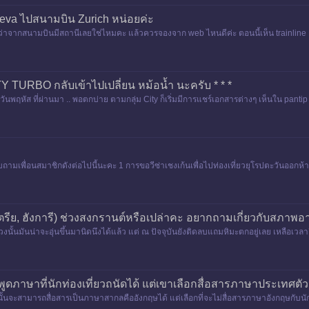
a ไปสนามบิน Zurich หน่อยค่ะ
ใจว่าจากสนามบินมีสถานีเลยใช่ไหมคะ แล้วควรจองจาก web ไหนดีค่ะ ตอนนี้เห็น trainl
TY TURBO กลับเข้าไปเปลี่ยน หม้อน้ำ นะครับ * * *
นพฤหัส ที่ผ่านมา .. พอตกบ่าย ตามกลุ่ม City ก็เริ่มมีการแชร์เอกสารต่างๆ เห็นใน pantip
ัญห
สอบถามเพื่อนสมาชิกดังต่อไปนี้นะคะ 1 การขอวีซ่าเชงเก้นเพื่อไปท่องเที่ยวยุโรปตะวันออกห้
ตรีย, ฮังการี) ช่วงสงกรานต์หรือเปล่าคะ อยากถามเกี่ยวกับสภาพ
งนั้นมันน่าจะอุ่นขึ้นมานิดนึงได้แล้ว แต่ ณ ปัจจุบันยังติดลบแถมหิมะตกอยู่เลย เหลือเวลา
ดภาษาที่นักท่องเที่ยวถนัดได้ แต่เขาเลือกสื่อสารภาษาประเทศตัวเ
ะสามารถสื่อสารเป็นภาษาสากลคืออังกฤษได้ แต่เลือกที่จะไม่สื่อสารภาษาอังกฤษกับนักท่อ