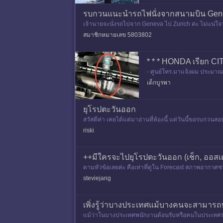
รบกวนแนะนำรถไฟนั่งจากสนามบิน Genev
เจ้านายจะนั่งรถไปจาก Geneva ไป Zurich ค่ะ ไม่แน่
คะ รบกวนผู้รู้แนะนำหน่อย
สมาชิกหมายเลข 5803802
* * * HONDA เรียก CI
- ศูนย์โทร.มาแจ้งผม ประมาณวั
คร ไม่ได้เข้ากลุ่ม City ครับ ป
เด็กบูรพา
ยุโรปตะวันออก
สวัสดีค่า เคยได้แต่มาอ่านที่ห้องนี้ แต่วันนี้ขอรบกวน
ละฮังการี
riski
++มีใครจะไปยุโรปตะวันออก (เช็ก, ออสเ
ตามหัวข้อเลยค่ะ คือเท่าที่ดูใน Forecast สภาพอากาศช่ว
พราะอาจจะต้
steviejang
เพิ่งรู้ว่าบางประเทศแม้บางคนจะสามารถพู
แม้ว่าในบางประเทศพนักงานต้อนรับหรือคนในประเทศนั้นจ