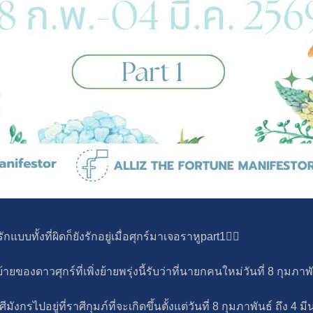
แบบทั้งที่ผิดก็ยังรักอยู่เมื่อศุกร์มาเจอราหูpart1🙋‍♀️
ย้ายของดาวศุกร์ที่เพิ่งย้ายพรุ่งนี้รับว่าที่นายกคนใหม่วันที่ 8 กุมภาพ
กรไปอยู่ที่ราศีกุมภ์ที่จะเกิดขึ้นตั้งแต่วันที่ 8 กุมภาพันธ์ ถึง 