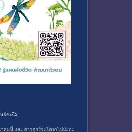
ันธ์ค่ะ🥰
4 มีนาคมนี้ และ ดาวศุกร์จะโคจรไปปะทะ