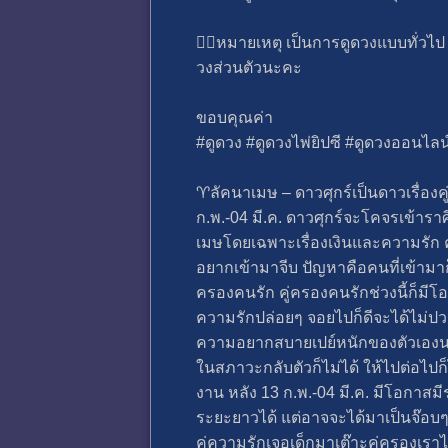
💁‍♀️หมายเหตุ เป็นการดูดวงแบบทั่
วงส่วนตัวนะคะ
ขอบคุณค่า
#ดูดวง #ดูดวงไพ่ยิปซี #ดูดวงออนไล
♈️ลัคนาเมษ – ดาวศุกร์เป็นดาวเรื่องค
ก.พ.-04 มี.ค. ดาวศุกร์จะโคจรเข้าราศ
เมษโดยเฉพาะเรื่องเงินและความรัก ค
อยากเข้ามาจีบ ปัญหาคือคนที่เข้ามา
ครองคนรัก คู่ครองคนรักช่วงนี้ก็มีโ
ความรักปล่อยๆ จอยไปก็ดีจะได้ไม่ปวด
ความอยากสบายเปย์หนักของตัวเองนะ โดย
ในสภาวะกลับตัวก็ไม่ได้ ให้ไปต่อไปก็ไ
งาน หลัง 13 ก.พ.-04 มี.ค. มีโอกาส
ระยะยาวได้ แต่อาจจะได้มาเป็นจ๊อบๆ
คู่ความรักเจอเด็กมาเต๊าะคู่ครองเรา