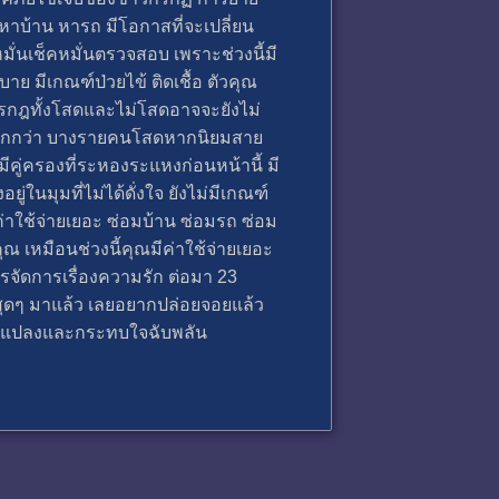
หาบ้าน หารถ มีโอกาสที่จะเปลี่ยน
หมั่นเช็คหมั่นตรวจสอบ เพราะช่วงนี้มี
าย มีเกณฑ์ป่วยไข้ ติดเชื้อ ตัวคุณ
งกรกฎทั้งโสดและไม่โสดอาจจะยังไม่
ียวมากกว่า บางรายคนโสดหากนิยมสาย
ีคู่ครองที่ระหองระแหงก่อนหน้านี้ มี
่ในมุมที่ไม่ได้ดั่งใจ ยังไม่มีเกณฑ์
่าใช้จ่ายเยอะ ซ่อมบ้าน ซ่อมรถ ซ่อม
 เหมือนช่วงนี้คุณมีค่าใช้จ่ายเยอะ
รจัดการเรื่องความรัก ต่อมา 23
สุดๆ มาแล้ว เลยอยากปล่อยจอยแล้ว
ลี่ยนแปลงและกระทบใจฉับพลัน