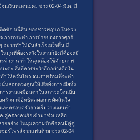
์จนเงินหมดนะคะ ช่วง 02-04 มี.ค. มี
ติดขัด หนี้สิน ของชาวพฤษภ ในช่วง
ธุรกิจ การกระทำ การย้ายของดาวศุกร์
อยากทำให้มันสำเร็จเสร็จสิ้น มี
ในมุมที่ต้องระวังในงานก็ยังมีคือจะมี
การทำงาน ทำให้คุณต้องใช้ศักยภาพ
นะคะ สิ่งที่ควรระวังอีกอย่างคือใน
าทำให้หวั่นไหว จนเราพร้อมที่จะทำ
์หลอกลวงคุณให้เสียทั้งการเสียทั้ง
ุกข์ใจ การงานเหมือนตกในสภาวะโดนบีบ
รอบครัวมามีอิทธิพลต่อการตัดสินใจ
คุณและครอบครัวอาจเริ่มวางแผนทำ
ค.คู่ครองคนรักเข้ามาช่วยเหลือ
ลายอย่าง ในมุมความรักคือคนมีคู่คู่
เซอร์ไพรส์จากแฟนด้วย ช่วง 02-04