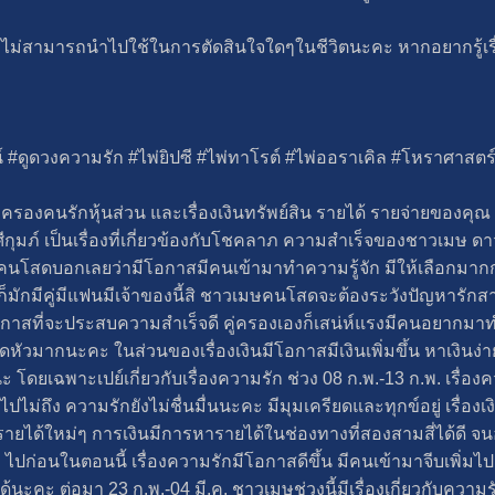
วไป ไม่สามารถนำไปใช้ในการตัดสินใจใดๆในชีวิตนะคะ หากอยากรู้เ
น์ #ดูดวงความรัก #ไพ่ยิปซี #ไพ่ทาโรต์ #ไพ่ออราเคิล #โหราศาสตร
ู่ครองคนรักหุ้นส่วน และเรื่องเงินทรัพย์สิน รายได้ รายจ่ายของคุณ 
ีกุมภ์ เป็นเรื่องที่เกี่ยวข้องกับโชคลาภ ความสำเร็จของชาวเมษ ดาว
นโสดบอกเลยว่ามีโอกาสมีคนเข้ามาทำความรู้จัก มีให้เลือกมากกว่
ก็มักมีคู่มีแฟนมีเจ้าของนี้สิ ชาวเมษคนโสดจะต้องระวังปัญหารั
อกาสที่จะประสบความสำเร็จดี คู่ครองเองก็เสน่ห์แรงมีคนอยากมาทำค
หัวมากนะคะ ในส่วนของเรื่องเงินมีโอกาสมีเงินเพิ่มขึ้น หาเงินง่
เฉพาะเปย์เกี่ยวกับเรื่องความรัก ช่วง 08 ก.พ.-13 ก.พ. เรื่องความ
ปไม่ถึง ความรักยังไม่ชื่นมื่นนะคะ มีมุมเครียดและทุกข์อยู่ เรื่อง
มีรายได้ใหม่ๆ การเงินมีการหารายได้ในช่องทางที่สองสามสี่ได้ด
 ไปก่อนในตอนนี้ เรื่องความรักมีโอกาสดีขึ้น มีคนเข้ามาจีบเพิ่ม
ได้นะคะ ต่อมา 23 ก.พ.-04 มี.ค. ชาวเมษช่วงนี้มีเรื่องเกี่ยวกับค