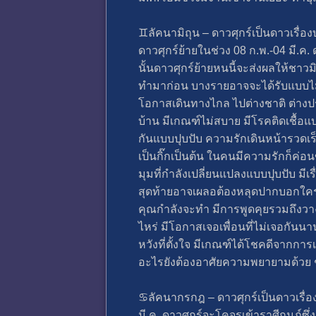
♊️ลัคนามิถุน – ดาวศุกร์เป็นดาวเรื่อง
ดาวศุกร์ย้ายในช่วง 08 ก.พ.-04 มี.ค. 
นั้นดาวศุกร์ย้ายหนนี้จะส่งผลให้ชาว
ทำมาก่อน บางรายอาจจะได้รับแบบไม่ทันต
โอกาสเดินทางไกล ไปต่างชาติ ต่างปร
บ้าน มีเกณฑ์ไม่สบาย มีโรคติดเชื้
กันแบบปุบปับ ความรักเดินหน้ารวดเร็
เป็นกิ๊กเป็นต้น ในคนมีความรักก็ค่อน
มุมที่กำลังเปลี่ยนแปลงแบบปุบปับ มีเร
สุดท้ายอาจเผลอต้องหลุดปากบอกใครสักค
คุณกำลังจะทำ มีการพูดคุยรวมถึงวางแผ
ไหร่ มีโอกาสเจอเพื่อนที่ไม่เจอกันนา
หวังที่ตั้งใจ มีเกณฑ์ได้โชคดีจากการ
อะไรยังต้องอาศัยความพยายามด้วย ช่
♋️ลัคนากรกฎ – ดาวศุกร์เป็นดาวเรื
มี.ค. ดาวศุกร์จะโคจรเข้าราศีกุมภ์ซ