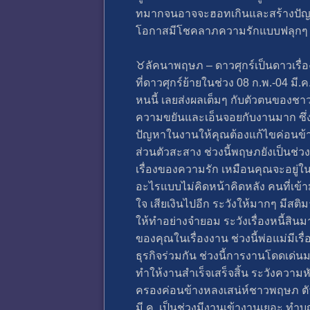
ทมากจนอาจจะฮอทเกินและสร้างปัญหาชู
โอกาสมีโชคลาภความรักแบบฟลุกๆ
♉️ลัคนาพฤษภ – ดาวศุกร์เป็นดาวเรื
ที่ดาวศุกร์ย้ายในช่วง 08 ก.พ.-04 มี.
หนนี้ เลยส่งผลเต็มๆ กับตัวตนของชา
ความขยันและเอ็นจอยกับงานมาก ซึ่งการ
ปัญหาในงานให้คุณต้องแก้ไขค่อนข้า
ส่วนตัวสะสาง ช่วงนี้พฤษภยังเป็นช่ว
เรื่องของความรัก เหมือนคุณจะอยู่ใ
อะไรแบบไม่คิดหน้าคิดหลัง คนที่เข้
ใจ เสียเงินไปอีก ระวังให้มากๆ มีสติ
ให้ทำอย่างจำยอม ระวังเรื่องหนี้สิน
ของคุณในเรื่องงาน ช่วงนี้พ่อแม่ม
ธุรกิจร่วมกัน ช่วงนี้การงานโดดเด่
ทำให้งานสำเร็จเสร็จสิ้น ระวังความห
ครองค่อนข้างหลงเสน่ห์ชาวพฤษภ ตัว
มี.ค. เป็นช่วงมีงานเข้างานเยอะ ทำบุ