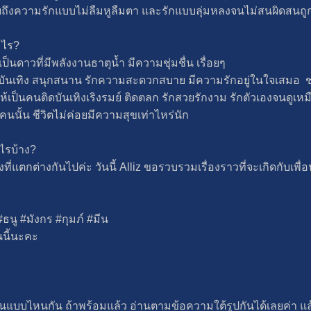
ี่หมายถึงความรักแบบไม่ลืมหูลืมตา และรักแบบลุ่มหลงจนไม่สนผิดสน
ะไร?
ดาวที่มีพลังงานธาตุน้ำ มีความชุ่มชื่น เรื่อยๆ
วามบันเทิง สนุกสนาน รักความสะดวกสบาย มีความรักอยู่ในใจเสมอ 
้เป็นคนติดบันเทิงเริงรมย์ ติดตลก รักสวยรักงาม รักตัวเองจนดูเหม
นนั้น ชีวิตไม่ค่อยมีความสุขเท่าไหร่นัก
งไรบ้าง?
่แตกต่างกันไปค่ะ วันนี้ Alliz ขอรวบรวมเรื่องราวที่จะเกิดกับเพื่อนๆ
 #ธนู #มังกร #กุมภ์ #มีน
นนี้นะคะ
แบบไหนกัน ถ้าพร้อมแล้ว อ่านตามข้อความใต้รูปกันได้เลยค่า แล