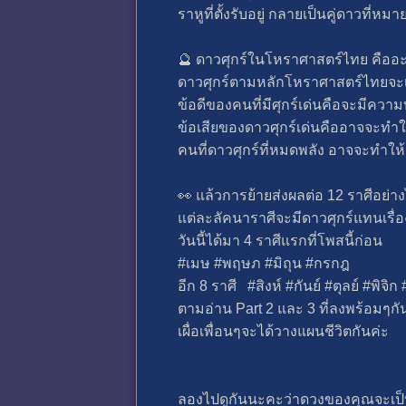
ราหูที่ตั้งรับอยู่ กลายเป็นคู่ดาวท
🔮 ดาวศุกร์ในโหราศาสตร์ไทย คืออ
ดาวศุกร์ตามหลักโหราศาสตร์ไทยจะเป็น
ข้อดีของคนที่มีศุกร์เด่นคือจะมีค
ข้อเสียของดาวศุกร์เด่นคืออาจจะทำให
คนที่ดาวศุกร์ที่หมดพลัง อาจจะทำให้ค
👀 แล้วการย้ายส่งผลต่อ 12 ราศีอย่า
แต่ละลัคนาราศีจะมีดาวศุกร์แทนเรื่องที
วันนี้ได้มา 4 ราศีแรกที่โพสนี้ก่อน
#เมษ #พฤษภ #มิถุน #กรกฎ
อีก 8 ราศี #สิงห์ #กันย์ #ตุลย์ #พิจิก
ตามอ่าน Part 2 และ 3 ที่ลงพร้อมๆกั
เผื่อเพื่อนๆจะได้วางแผนชีวิตกันค่ะ
ลองไปดูกันนะคะว่าดวงของคุณจะเป็น