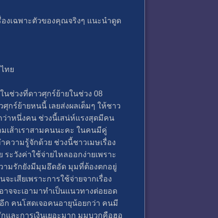
รื่องเฉพาะตัวของคุณจริงๆ แนะนำดูด
์ไทย
ในช่วงที่ดาวศุกร์ย้ายในช่วง 08
ศุกร์ย้ายหนนี้ เลยส่งผลเต็มๆ ให้ชาว
าหนึ่งคน ช่วงนี้เสน่ห์แรงสุดมีคน
กสามเส้าเราสามคนนะคะ ในคนมีคู่
วามรู้จักด้วย ช่วงนี้ชาวเมษเรื่อง
าย ระวังค่าใช้จ่ายไหลออกง่ายเพราะ
รักยังมีมุมอึดอัด มุมที่ต้องตกอยู่
เงินจะเสียเพราะการใช้จ่ายจากเรื่อง
ี จนอาจจะเอามาทำเป็นแนวทางต่อยอด
ไปอีก คนโสดเจอคนอายุน้อยกว่า คนมี
วามรักและการเงินเยอะมาก มุมบวกคือฮอ