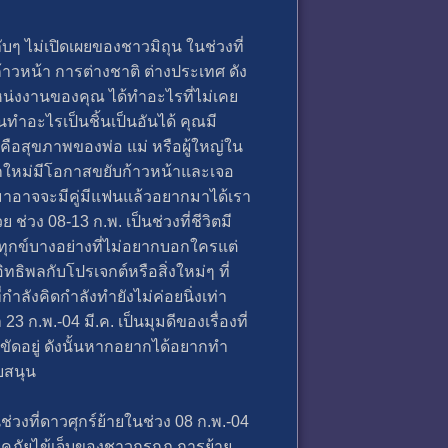
ับๆ ไม่เปิดเผยของชาวมิถุน ในช่วงที่
ญก้าวหน้า การต่างชาติ ต่างประเทศ ดัง
แหน่งงานของคุณ ได้ทำอะไรที่ไม่เคย
ุนทำอะไรเป็นชิ้นเป็นอันได้ คุณมี
คือสุขภาพของพ่อ แม่ หรือผู้ใหญ่ใน
ักใหม่มีโอกาสขยับก้าวหน้าและเจอ
้ามาอาจจะมีคู่มีแฟนแล้วอยากมาได้เรา
่วง 08-13 ก.พ. เป็นช่วงที่ชีวิตมี
ามทุกข์บางอย่างที่ไม่อยากบอกใครแต่
ทธิพลกับโปรเจกต์หรือสิ่งใหม่ๆ ที่
ำลังคิดกำลังทำยังไม่ค่อยนิ่งเท่า
 ก.พ.-04 มี.ค. เป็นมุมดีของเรื่องที่
ดขัดอยู่ ดังนั้นหากอยากได้อยากทำ
บสนุน
งที่ดาวศุกร์ย้ายในช่วง 08 ก.พ.-04
ง โรคภัยไข้เจ็บของชาวกรกฏ การย้าย