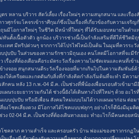
บุตร หลาน บริวาร สัตว์เลี้ยง เรื่องใหม่ๆ ความสนุกสนาน และเรื่องล
ดาวศุกร์จะโคจรเข้าราศีกุมภ์ซึ่งเป็นเรื่องที่เกี่ยวข้องกับความเจริ
มิถุนมีโอกาสใหม่ๆ ในชีวิต มีหน้าที่ใหม่ๆ ที่ได้รับมอบหมายในตำ
ั้งเนื้อตัวตัว ลูกน้อง บริวารช่วงนี้เป็นกำลังเสริมที่ดีให้ชีวิตมิถ
ะเทศ มีทริปด่วนๆ จากการได้โปรไฟไหม้เป็นต้น ในมุมที่ควรระวัง
อแบบปุบปับ ในส่วนของความรักชาวมิถุนเอง คนโสดมีโอกาสที่จะมีร
ว เรื่องที่ต้องเตือนคือระมัดระวังเรื่องความไม่ชัดเจนและคนที่เข
ข้างจอย สนุกสนานดีระวังเรื่องจอยที่มากเกินไปในความสัมพันธ์ด้วย ช
ื่องให้เครียดและกดดันกับสิ่งที่กำลังคิดกำลังเริ่มต้นที่จะทำ มีคว
น หลัง 13 ก.พ.-04 มี.ค. เป็นช่วงที่พี่น้องเพื่อนรอบตัวเข้ามามีอิ
นระยะยาวรวมกันได้ ช่วงนี้ยังได้เดินทางไปที่ใหม่ๆ ด้วย อะไรที่ก
นแบบปุบปับ หรือมีเพื่อน สังคมใหม่แบบไม่ได้วางแผนมาก่อน ต่อมา 23
เสี่ยงโชคเสี่ยงดวง มีโอกาสได้โชคแบบฟลุกๆ อย่างไรก็ดีนังมีมุมติ
วง 02-04 มี.ค. เป็นช่วงที่ต้องเดินทางเยอะ ทำอะไรก็มีคนคอยสนั
่องโชคลาภ ความสำเร็จ และครอบครัว บ้าน พ่อแม่ของชาวกรกฏในช่ว
ึ่งเป็นเรื่องที่เกี่ยวข้องกับความเหนื่อยยาก ลำบากการเปลี่ยนแปล