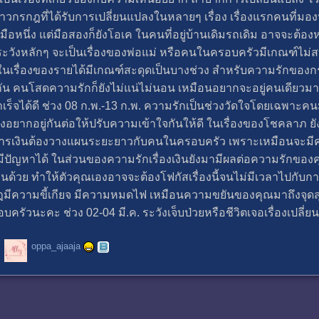
กรกฎที่ได้รับการเปลี่ยนแปลงในหลายๆ เรื่อง เรื่องแรกคนที่มอง
นมือหนึ่ง แต่มือสองก็ยังโอเค ในคนที่อยู่บ้านเดิมรถเดิม อาจจะต้อง
้องระวังหลักๆ จะเป็นเรื่องของพ่อแม่ หรือคนในครอบครัวมีเกณฑ์ไม่สบ
้วย ในเรื่องของรายได้มีเกณฑ์สะดุดเป็นบางช่วง สำหรับความรักขอ
่างๆ กัน คนโสดความรักก็ยังไม่แน่ไม่นอน เหมือนอยากจะอยู่คนเด
็จได้ดี ช่วง 08 ก.พ.-13 ก.พ. ความรักเป็นช่วงวัดใจโดยเฉพาะคนม
ยากอยู่กันต่อให้ปรับความเข้าใจกันให้ดี ในเรื่องของโชคลาภ ยังอยู
วงที่การเงินต้องวางแผนระยะยาวกับคนในครอบครัว เพราะเหมือนจะมีค
ีปัญหาได้ ในส่วนของความรักเรื่องเงินยังมามีผลต่อความรักของคุณ
นด้วย ทำให้ตัวคุณเองอาจจะต้องโฟกัสเรื่องนี้จนไม่มีเวลาไปกับกา
กรกฎมีความขี้เกียจ มีความหมดไฟ เหมือนความขยันของคุณมาถึงจุด
บครัวนะคะ ช่วง 02-04 มี.ค. ระวังเจ็บป่วยหรือชีวิตเจอเรื่องเป
oppa_ajaaja