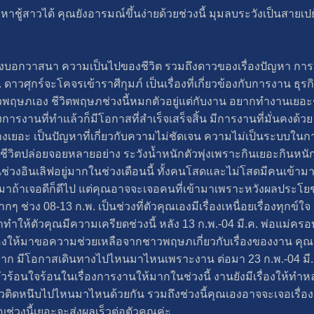
้สาวได้ คุณยังอารมณ์ขึ้นง่ายด้วยช่วงนี้ มุมลบระวังเป็นสายเปย
่องบอกวาสนา ความเป็นไปของชีวิต รวมถึงดาวของเรื่องปัญหา การ
ค. ดาวศุกร์จะโคจรเข้าราศีกุมภ์ เป็นเรื่องที่เกี่ยวข้องกับการงาน 
วพฤษภเอง ชีวิตพฤษภช่วงนี้หมกตัวอยู่แต่กับงาน อยากทำงานเยอะๆ 
งานที่ทำแล้วก็มีโอกาสที่สำเร็จเสร็จสิ้น มีการงานที่มั่นคงด้วย 
งเยอะ เป็นปัญหาที่เกี่ยวกับความไม่ชัดเจน ความไม่เป็นระบบใน
งชีวิตปล่อยจอยหลายอย่าง ระวังน้ำหนักตัวพุ่งเพราะกินเยอะกินหนัก
นช่วงอินเลิฟอยู่มากในช่วงเดือนนี้ ทั้งคนโสดและไม่โสดมีคนเข้าม
ามาถ้าเจอดีก็ดีไป แต่คุณอาจจะเจอคนที่เข้ามาเพราะหวังผลประโยชน
มากๆ ช่วง 08-13 ก.พ. เป็นช่วงที่ตัวคุณเองมีเรื่องเหนื่อยเรื่องท
มาทำให้ตัวคุณมีความเครียดช่วงนี้ หลัง 13 ก.พ.-04 มี.ค. พ่อแม่ค
ีเรื่องให้มาขอความช่วยเหลือจากชาวพฤษภเกี่ยวกับเรื่องของงาน 
นมาก มีโอกาสเดินทางไปไหนมาไหนเพราะงาน ต่อมา 23 ก.พ.-04 มี.
ัวร้อนใจร้อนในเรื่องการงานให้มากในช่วงนี้ งานยังมีเรื่องให้ทำห
ติดหนึบไปไหนมาไหนด้วยกัน รวมถึงช่วงนี้คุณเองอาจจะเจอเรื่อง
ญช่วงนี้เยอะจะส่งผลเร็วต่อตัวคุณค่ะ