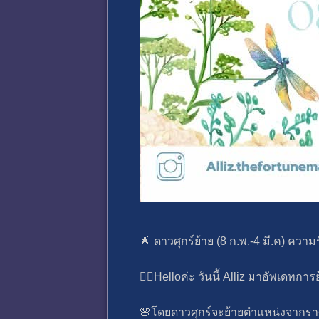
🌟 ดาวศุกร์ย้าย (8 ก.พ.-4 มี.ค) ความรัก
💁‍♀️Helloค่ะ วันนี้ Alliz มาอัพเดทการ
🌸โดยดาวศุกร์จะย้ายตำแหน่งจากราศีมัง