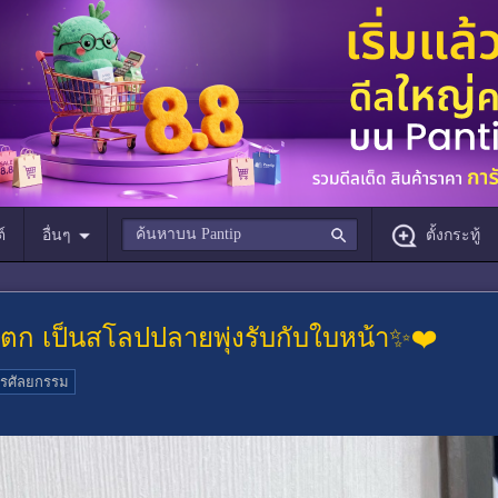
์
อื่นๆ
ตั้งกระทู้
้มตก เป็นสโลปปลายพุ่งรับกับใบหน้า✨❤️
รศัลยกรรม