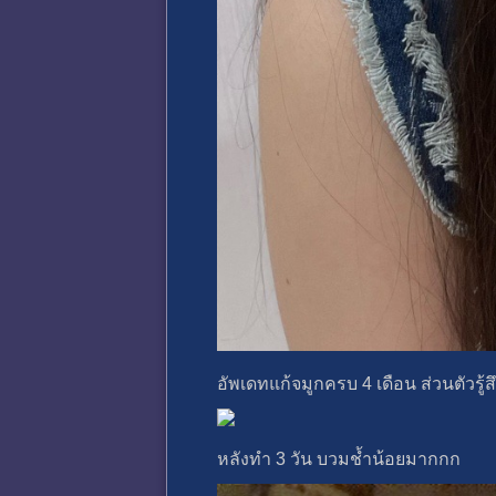
อัพเดทแก้จมูกครบ 4 เดือน ส่วนตัวร
หลังทำ 3 วัน บวมช้ำน้อยมากกก