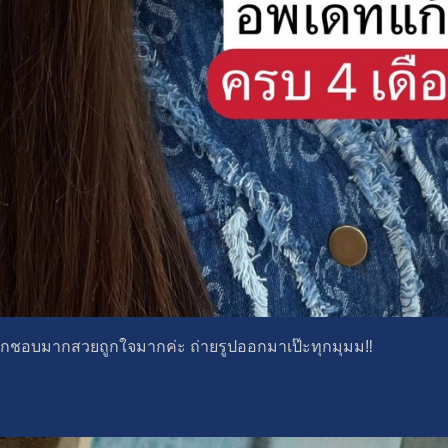
ู้สึกชอบมากสวยถูกใจมากค่ะ ถ่ายรูปออกมาเป๊ะทุกมุมม‼️