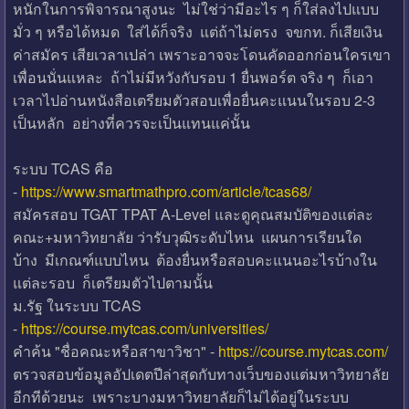
หนักในการพิจารณาสูงนะ ไม่ใช่ว่ามีอะไร ๆ ก็ใส่ลงไปแบบ
มั่ว ๆ หรือได้หมด ใส่ได้ก็จริง แต่ถ้าไม่ตรง จขกท. ก็เสียเงิน
ค่าสมัคร เสียเวลาเปล่า เพราะอาจจะโดนคัดออกก่อนใครเขา
เพื่อนนั่นแหละ ถ้าไม่มีหวังกับรอบ 1 ยื่นพอร์ต จริง ๆ ก็เอา
เวลาไปอ่านหนังสือเตรียมตัวสอบเพื่อยื่นคะแนนในรอบ 2-3
เป็นหลัก อย่างที่ควรจะเป็นแทนแค่นั้น
ระบบ TCAS คือ
-
https://www.smartmathpro.com/article/tcas68/
สมัครสอบ TGAT TPAT A-Level และดูคุณสมบัติของแต่ละ
คณะ+มหาวิทยาลัย ว่ารับวุฒิระดับไหน แผนการเรียนใด
บ้าง มีเกณฑ์แบบไหน ต้องยื่นหรือสอบคะแนนอะไรบ้างใน
แต่ละรอบ ก็เตรียมตัวไปตามนั้น
ม.รัฐ ในระบบ TCAS
-
https://course.mytcas.com/universities/
คำค้น "ชื่อคณะหรือสาขาวิชา" -
https://course.mytcas.com/
ตรวจสอบข้อมูลอัปเดตปีล่าสุดกับทางเว็บของแต่มหาวิทยาลัย
อีกทีด้วยนะ เพราะบางมหาวิทยาลัยก็ไม่ได้อยู่ในระบบ