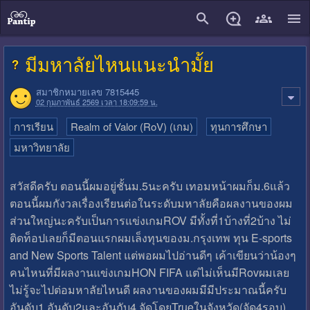
close
มีมหาลัยไหนแนะนำมั้ย
สมาชิกหมายเลข 7815445
02 กุมภาพันธ์ 2569 เวลา 18:09:59 น.
การเรียน
Realm of Valor (RoV) (เกม)
ทุนการศึกษา
มหาวิทยาลัย
สวัสดีครับ ตอนนี้ผมอยู่ชั้นม.5นะครับ เทอมหน้าผมก็ม.6แล้ว
ตอนนี้ผมกังวล​เรื่องเรียนต่อในระดับมหาลัยคือผลงานของผม
ส่วนใหญ่นะครับเป็นการแข่งเกมROV มีทั้งที่1บ้างที่2บ้าง ไม่
ติดท็อปเลยก็มีตอนแรกผมเล็งทุนของม.กรุงเทพ ทุน E-sports
and New Sports Talent แต่พอผมไปอ่านดีๆ เค้าเขียนว่าน้องๆ
คนไหนที่มีผลงานแข่งเกมHON FIFA แต่ไม่เห็นมีRovผมเลย
ไม่รู้จะไปต่อมหาลัยไหนดี ผลงานของผมมีมีประมาณนี้ครับ
​อันดับ1,​อันดับ2และอันกับ4 ​​​จัดโดยTrueในจังหวัด(จัด4รอบ)