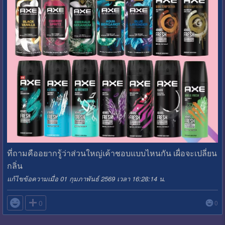
ที่ถามคืออยากรู้ว่าส่วนใหญ่เค้าชอบแบบไหนกัน เผื่อจะเปลี่ยน
กลิ่น
แก้ไขข้อความเมื่อ 01 กุมภาพันธ์ 2569 เวลา 16:28:14 น.

0
0