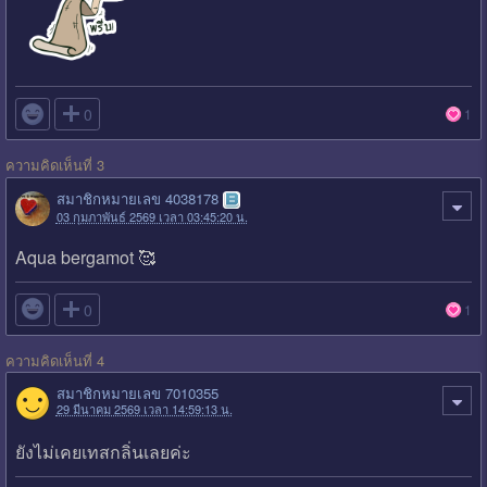

0
1
ความคิดเห็นที่ 3
สมาชิกหมายเลข 4038178
03 กุมภาพันธ์ 2569 เวลา 03:45:20 น.
Aqua bergamot 🥰

0
1
ความคิดเห็นที่ 4
สมาชิกหมายเลข 7010355
29 มีนาคม 2569 เวลา 14:59:13 น.
ยังไม่เคยเทสกลิ่นเลยค่ะ