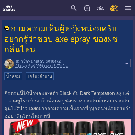
close
ถามความเห็นผู้หญิงหน่อยครับ
อยากรู้ว่าชอบ axe spray ของผช
กลิ่นไหน
สมาชิกหมายเลข 5618472
01 กุมภาพันธ์ 2569 เวลา 16:27:12 น.
น้ำหอม
เครื่องสำอาง
คือตอนนี้ใช้น้ำหอมaxeตัว Black กับ Dark Temptation อยู่ แต่
เวลาอยู่โรงเรียนแล้วเพื่อนผญชอบท้วงว่ากลิ่นน้ำหอมเรากลิ่น
ฉุนไปรึป่าว เลยอยากถามความเห็นจากพี่ๆทุกคนหน่อยครับว่า
ชอบกลิ่นไหนในภาพนี้