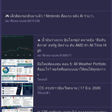
🎮 เด็กติดเกมกลับมาแล้ว ! Nintendo ดีดแรง หลัง AI ร่วง 📉
สมาชิกหมายเลข 8070158
🔥 น้ำมันร่วงแรง หุ้นโลกพุ่ง! ตลาดลุ้น “ดีลสัน
ติภาพ” สหรัฐ-อิหร่าน ดัน AMD ทำ All Time Hi
gh
สมาชิกหมายเลข 9166071
มือใหม่หัดลงทุน ตอน 5: All Weather Portfolio
คืออะไร? พอร์ตที่ออกแบบมาให้ทนได้ทุกสภาว
ะ
วิคเตอร์
🇻🇳 สรุปข่าวหุ้นเวียดนาม | 17 มิ.ย. 2026
วิถีแห่งฟ้า
📊 CPI สหรัฐประกาศแล้ว! ตลาดควรมองอย่าง