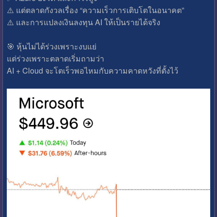
⚠️ แต่ตลาดกังวลเรื่อง “ความเร็วการเติบโตในอนาคต”
⚠️ และการแปลงเงินลงทุน AI ให้เป็นรายได้จริง
🎯 หุ้นไม่ได้ร่วงเพราะงบแย่
แต่ร่วงเพราะตลาดเริ่มถามว่า
AI + Cloud จะโตเร็วพอไหมกับความคาดหวังที่ตั้งไว้