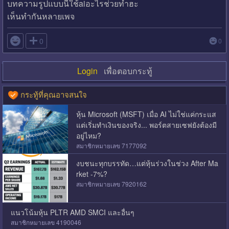
บทความรูปแบบนี้ใช้aiอะไรช่วยทำฮะ
เห็นทำกันหลายเพจ

0
0
Login
เพื่อตอบกระทู้
กระทู้ที่คุณอาจสนใจ
หุ้น Microsoft (MSFT) เมื่อ AI ไม่ใช่แค่กระแส
แต่เริ่มทำเงินของจริง... พอร์ตสายเซฟยังต้องมี
อยู่ไหม?
สมาชิกหมายเลข 7177092
งบชนะทุกบรรทัด…แต่หุ้นร่วงในช่วง After Ma
rket -7%?
สมาชิกหมายเลข 7920162
แนวโน้มหุ้น PLTR AMD SMCI และอื่นๆ
สมาชิกหมายเลข 4190046