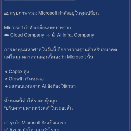
🙏 สรุปภาพรวม: Microsoft กำลังอยู่ในจุดเปลี่ยน
Microsoft กำลังเปลี่ยนบทบาทจาก
☁️ Cloud Company → 🤖 AI Infra. Company
การลงทุนมหาศาลในวันนี้ คือการวางฐานสำหรับอนาคต
แต่ในมุมตลาดทุนตอนนี้มองว่า Microsoft นั้น
🔸️Capex สูง
🔹️Growth เริ่มชะลอ
🔸️ผลตอบแทนจาก AI ยังต้องใช้เวลา
ทั้งหมดนี้ทำให้ราคาหุ้นถูก
“ปรับความคาดหวังลง” ในระยะสั้น
✅️ ธุรกิจ Microsoft ยังแข็งแกร่ง
✅️ Azure ยังโต และกำไรสูง