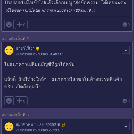
Thailand เมื่อเข้าไปแล้วเลือกเมนู "ส่งข้อความ" ได้เลยนะคะ
แก้ไขข้อความเมื่อ 28 มกราคม 2569 เวลา 20:09:49 น.

0
0
ความคิดเห็นที่ 2
มายาไร้เงา
29 มกราคม 2569 เวลา 01:40:11 น.
ไปธนาคารเปลี่ยนบัญชีที่ผูกได้ครับ
แล้วก็ ถ้ามีห้างใกล้ๆ ธนาคารมีสาขาในห้างสรรพสินค้า
ครับ เปิดถึงทุ่มนึง

0
0
ความคิดเห็นที่ 3
สมาชิกหมายเลข 6939219
29 มกราคม 2569 เวลา 22:23:10 น.