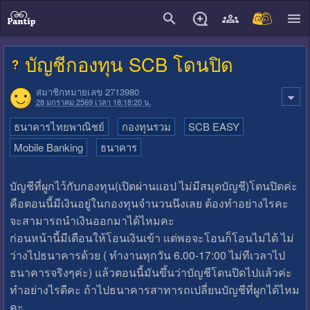
close
บัญชีกองทุน SCB โดนปิด
สมาชิกหมายเลข 2713980
28 มกราคม 2569 เวลา 18:18:20 น.
ธนาคารไทยพาณิชย์
กองทุนรวม
SCB EASY
Mobile Banking
ธนาคาร
บัญชีที่ผูกไว้กับกองทุน(เปิดผ่านแอป ไม่มีสมุดบัญชี)โดนปิดค่ะ
คือตอนนี้มีเงินอยู่ในกองทุนจำนวนนึงเลย ต้องทำอย่างไรคะ
จะสามารถนำเงินออกมาได้ไหมคะ
ก่อนหน้านี้มีเตือนให้โอนเงินเข้า แต่พอจะโอนก็โอนไม่ได้ ไม่
ว่างไปธนาคารด้วย ( ทำงานทุกวัน 6.00-17:00 ไม่ทีเวลาไป
ธนาคารจริงๆค่ะ) แล้วตอนนี้มันขึ้นว่าบัญชีโดนปิดไปแล้วค่ะ
ทำอย่างไรดีคะ ถ้าไปธนาคารสาทารถเปลี่ยนบัญชีที่ผูกได้ไหม
คะ