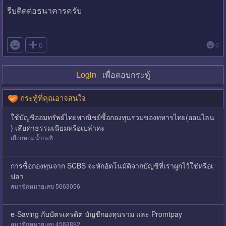
รีบติดต่อธนาคารครับ

0
0
Login
เพื่อตอบกระทู้
กระทู้ที่คุณอาจสนใจ
ใช้บัญชีออมทรัพย์ไทยพาณิชย์ซื้อกองทุนรวมของทหารไทย(ออนไลน
์) เสียค่าธรรมเนียมหรือเปล่าคะ
เผือกหอมน้ำกะทิ
การซื้อกองทุนจาก SCBS จะหักอัตโนมัติจากบัญชีที่เราผูกไว้ใช่หรือเ
ปล่า
สมาชิกหมายเลข 5663056
e-Saving กับบัตรเครดิต บัญชีกองทุนรวม และ Promtpay
สมาชิกหมายเลข 4563892