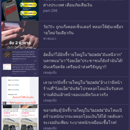
ต่างประเทศ เตือนภัยเสียเงิน
parn 256
วัย70+ ถูกแก๊งคอลเซ็นเตอร์ หลอกให้ตุ๋นเหยื่อร
ายใหม่วัยเดียวกัน
ทาสแมว
อัดอั้น!!ไอ้มิจจี้รายใหญ่ใน*lazada*มันหนีจาก*
นครพนม*มา*ร้อยเอ็ด*ประชาชนก็ยังจำมันได้!
มันเครียดจัด เตรียมนำส่งศรีธัญญา!!
เลนคุงจัง
เลวมาก!มิจจี้รายใหญ่ใน*lazada*อ้างว่ามีหน้า
ร้านที่*ร้อยเอ็ด*มันจัดโปรหลอกโอนเงินรับสงก
รานต์มันเฝ้าหน้าจอแบบมีหวังเลวจริง
เลนคุงจัง
ขยายพันธุ์!มิจจี้รายใหญ่ใน*lazada*มันโหมเปิ
ดร้านหนักมากจะหลอกโอนเงินให้ได้ กดค้นหา
จะเจอมันเพียบ ระบาดหนักเหมือนเชื้อโรค!
เลนคุงจัง