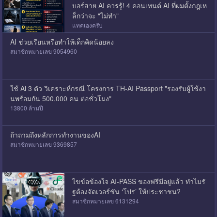
บอร์สาย AI ควรรู้! 4 คอนเทนต์ AI ที่ผมตั้งกฎเห
ล็กว่าจะ "ไม่ทำ"
แทคเองครับ
AI ช่วยเรียนหรือทำให้เด็กคิดน้อยลง
สมาชิกหมายเลข 9054960
ใช้ Ai 3 ตัว วิเคราะห์กรณี โครงการ TH-AI Passport "รองรับผู้ใช้งา
นพร้อมกัน 500,000 คน ต่อชั่วโมง"
13800 ล้านปี
ถ้าถามถึงหลักการทำงานของAI
สมาชิกหมายเลข 9369857
ไขข้อข้องใจ AI-PASS ของฟรีมีอยู่แล้ว ทำไมรั
ฐต้องจัดเวอร์ชัน ‘โปร’ ให้ประชาชน?
สมาชิกหมายเลข 6131294