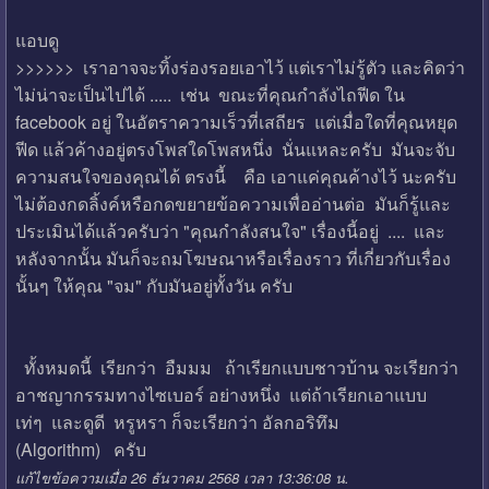
แอบดู
>>>>>> เราอาจจะทิ้งร่องรอยเอาไว้ แต่เราไม่รู้ตัว และคิดว่า
ไม่น่าจะเป็นไปได้ ..... เช่น ขณะที่คุณกำลังไถฟีด ใน
facebook อยู่ ในอัตราความเร็วที่เสถียร แต่เมื่อใดที่คุณหยุด
ฟีด แล้วค้างอยู่ตรงโพสใดโพสหนึ่ง นั่นแหละครับ มันจะจับ
ความสนใจของคุณได้ ตรงนี้ คือ เอาแค่คุณค้างไว้ นะครับ
ไม่ต้องกดลิ้งค์หรือกดขยายข้อความเพื่ออ่านต่อ มันก็รู้และ
ประเมินได้แล้วครับว่า "คุณกำลังสนใจ" เรื่องนี้อยู่ .... และ
หลังจากนั้น มันก็จะถมโฆษณาหรือเรื่องราว ที่เกี่ยวกับเรื่อง
นั้นๆ ให้คุณ "จม" กับมันอยู่ทั้งวัน ครับ
ทั้งหมดนี้ เรียกว่า อืมมม ถ้าเรียกแบบชาวบ้าน จะเรียกว่า
อาชญากรรมทางไซเบอร์ อย่างหนึ่ง แต่ถ้าเรียกเอาแบบ
เท่ๆ และดูดี หรูหรา ก็จะเรียกว่า อัลกอริทึม
(Algorithm) ครับ
แก้ไขข้อความเมื่อ 26 ธันวาคม 2568 เวลา 13:36:08 น.