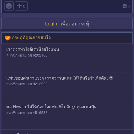

0
0
Login
เพื่อตอบกระทู้
กระทู้ที่คุณอาจสนใจ
เราควรทำไงดีเราน้อยใจแฟน
สมาชิกหมายเลข 6202166
แฟนชอบด่าเราแรงๆ เราควรรับแฟนให้ได้หรือว่าเลิกดีคะ🥹
สมาชิกหมายเลข 9212922
ขอ How to ไม่ให้น้อยใจแฟน ที่ไม่อัปรูปคู่ลงเฟสบุ๊ค
สมาชิกหมายเลข 4516538