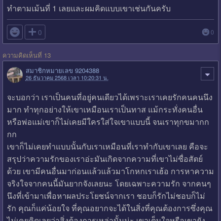
ทำตามเม้นที่ 1 เลยและผมคิดแบบเขาเช่นกันครับ

0
0
ความคิดเห็นที่ 13
สมาชิกหมายเลข 9204388
26 ธันวาคม 2568 เวลา 10:20:31 น.
จะบอกว่า เราเป็นคนที่อยู่คนเดียวได้เพราะเราเคยรักคนคนนึง
มาก ทำทุกอย่างให้เขาเหมือนเราเป็นทาส แม้กระทั่งคนอื่น
หรือพ่อแม่เขาก็ไม่เคยมีใครใส่ใจเขาแบบนี้ จนเราทุกขมากก
กก
เขาก็ไม่เคยทำแบบนั้นกับเราเหมือนที่เราทำกับเขาเลย คือจะ
สรุปว่าความรักของเราอ่ะมันเกิดจากความที่เขาไม่ซื่อสัตย์
ด้วย เขามีคนอื่นมาก่อนแล้วแล้วมาโกหกเราเฮ้อ การหาความ
จริงใจจากคนนี้มันยากจังเลยนะ โดยเฉพาะความรัก จากคนๆ
นึงที่เข้ามาเพื่อหาผลประโยชน์จากเรา ชอบก็รักไม่ชอบก็ไม่
รัก คุณก็แค่น้อยใจ ที่คุณอยากจะได้ในสิ่งที่คุณต้องการซึ่งคุณ
ไม่เคยคิดเลยว่าสิ่งต้องการเหล่านั้นน่ะ เขาเต็มใจหรือเขายัง