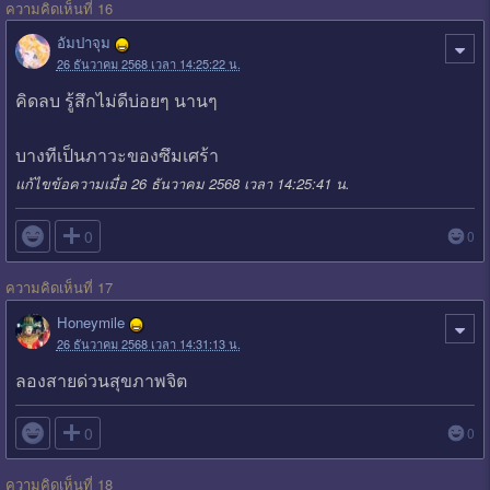
ความคิดเห็นที่ 16
อัมปาจุม
26 ธันวาคม 2568 เวลา 14:25:22 น.
คิดลบ รู้สึกไม่ดีบ่อยๆ นานๆ
บางทีเป็นภาวะของซึมเศร้า
แก้ไขข้อความเมื่อ 26 ธันวาคม 2568 เวลา 14:25:41 น.

0
0
ความคิดเห็นที่ 17
Honeymile
26 ธันวาคม 2568 เวลา 14:31:13 น.
ลองสายด่วนสุขภาพจิต

0
0
ความคิดเห็นที่ 18