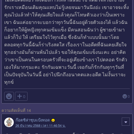
รักเราเหมือนเดิมคุณแทบไม่รู้เลยจนมาวันนึงอ่ะ เขาอาจจะทิ้ง
คุณไปแล้วทำให้คุณเสียใจแล้วคุณก็โทษตัวเองว่าเป็นเพราะ
เขา ฉันแค่อยากจะบอกว่าทุกวันนี้ฉันอยู่ด้วยตัวเองได้ แล้วฉัน
ก็อยากให้ผู้หญิงทุกคนเข้มแข็ง มีคนสอนฉันว่า ผู้ชายเข้ามา
แล้วก็ใป ให้ เตรียมใจไว้ทุกเมื่อ ซึ่งฉันก็ทำแบบนั้นมาโดย
ตลอดทุกวันนี้ฉันก็ร่าเริงสดใส เรื่องเราในอดีตที่ฉันเคยเสียใจ
ทุกอย่างมันก็ผ่านพ้นไปแล้ว ขอให้คุณเข้มแข็งนะคะ อย่าคิด
ว่าเขาเป็นคนในครอบครัวที่จะอยู่เคียงข้างเราไปตลอด รักตัว
เองให้มากๆนะคะ รักกันเฉพาะวันนี้ เจอกันก็รักกันทุกๆวันที่
เป็นปัจจุบันในวันนี้ อย่าไปนึกถึงอนาคตและอดีต ไม่งั้นเราจะ
ทุกข์

0
0
ความคิดเห็นที่ 14
ก๊อตซิล่าชุบแป้งทอด
26 ธันวาคม 2568 เวลา 11:46:54 น.