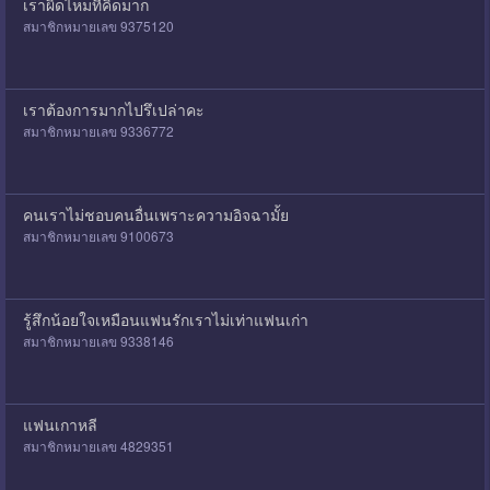
เราผิดไหมที่คิดมาก
สมาชิกหมายเลข 9375120
เราต้องการมากไปรึเปล่าคะ
สมาชิกหมายเลข 9336772
คนเราไม่ชอบคนอื่นเพราะความอิจฉามั้ย
สมาชิกหมายเลข 9100673
รู้สึกน้อยใจเหมือนแฟนรักเราไม่เท่าแฟนเก่า
สมาชิกหมายเลข 9338146
แฟนเกาหลี
สมาชิกหมายเลข 4829351