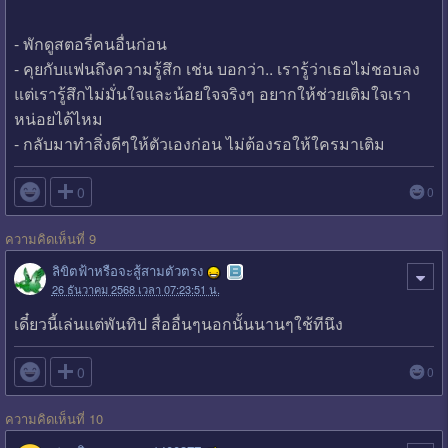
- พักดูสตอรี่คนอื่นก่อน
- คุยกับแฟนถึงความรู้สึก เช่น บอกว่า.. เรารู้ว่าเธอไม่ชอบลง
แต่เรารู้สึกไม่มั่นใจและน้อยใจจริงๆ อยากให้ช่วยเติมใจเรา
หน่อยได้ไหม
- กลับมาทำสิ่งดีๆให้ตัวเองก่อน ไม่ต้องรอให้ใครมาเติม

0
0
ความคิดเห็นที่ 9
ลิขิตฟ้าหรือจะสู้สามตัวตรง
26 ธันวาคม 2568 เวลา 07:23:51 น.
เดี๋ยวนี้เล่นแต่พันทิป สื่ออื่นๆนอกนั้นนานๆใช้ทีนึง

0
0
ความคิดเห็นที่ 10