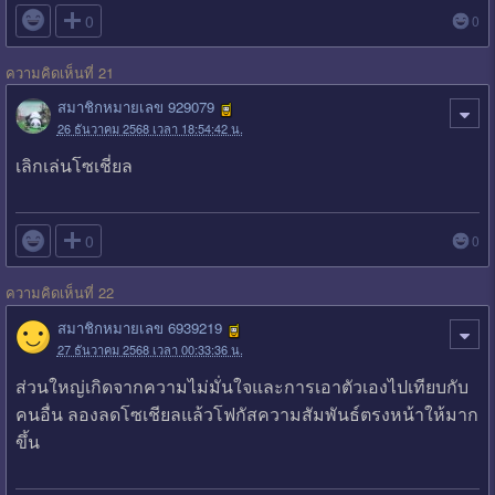

0
0
ความคิดเห็นที่ 21
สมาชิกหมายเลข 929079
26 ธันวาคม 2568 เวลา 18:54:42 น.
เลิกเล่นโซเชี่ยล

0
0
ความคิดเห็นที่ 22
สมาชิกหมายเลข 6939219
27 ธันวาคม 2568 เวลา 00:33:36 น.
ส่วนใหญ่เกิดจากความไม่มั่นใจและการเอาตัวเองไปเทียบกับ
คนอื่น ลองลดโซเชียลแล้วโฟกัสความสัมพันธ์ตรงหน้าให้มาก
ขึ้น