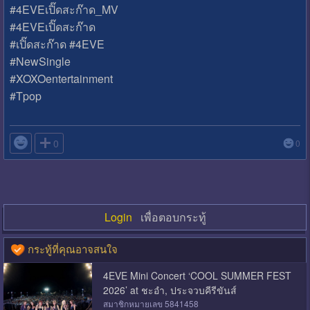
#4EVEเปิ๊ดสะก๊าด_MV
#4EVEเปิ๊ดสะก๊าด
#เปิ๊ดสะก๊าด #4EVE
#NewSingle
#XOXOentertainment
#Tpop

0
0
Login
เพื่อตอบกระทู้
กระทู้ที่คุณอาจสนใจ
4EVE Mini Concert ‘COOL SUMMER FEST
2026’ at ชะอำ, ประจวบคีรีขันส์
สมาชิกหมายเลข 5841458