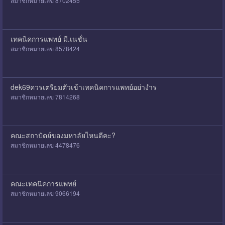
สมาชิกหมายเลข 8702455
เทคนิคการแพทย์ มี.เนชั่น
สมาชิกหมายเลข 8578424
dek69ควรเตรียมตัวเข้าเทคนิคการแพทย์อย่างำร
สมาชิกหมายเลข 7814268
คณะสถาปัตย์ของมหาลัยไหนดีคะ?
สมาชิกหมายเลข 4478476
คณะเทคนิคการแพทย์
สมาชิกหมายเลข 9066194