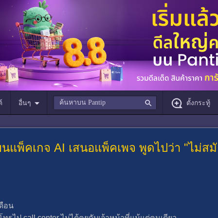
์
อื่นๆ
ตั้งกระทู้
นแพ็คเกจ AI เสนอแพ็คเพจ พูดไปว่า "ไม่สมั
ดือน
รไป call center ไม่ได้คุยกับเจ้าหน้าที่แม้แต่คนเดียว