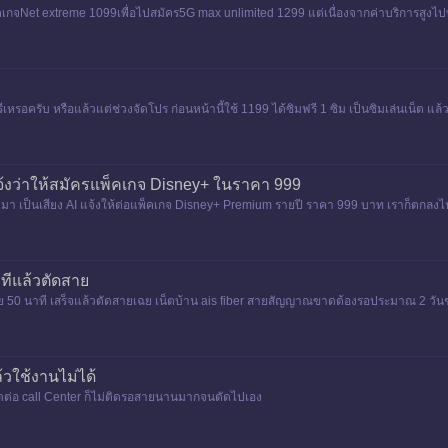
็คเกจNet extreme 1099เพื่อไปสมัคร5G max unlimited 1299 แต่เนื่องจากค่าบริการสูงไ
รอครับ หรือแล้วแต่ช่วงจัดโปร ก่อนหน้านี้ใช้ 1199 ได้ซิมฟรี 1 ซิม เป็นซิมเล่นเน็ต แล้ว
จ้งว่าให้สมัครแพ็คเกจ Disney+ ในราคา 999
่อเข้ามา เป็นเสียง AI แจ้งให้ต่อแพ็คเกจ Disney+ Premium รายปี ราคา 999 บาท เราก็ตกลงไ
าทีแล้วตัดสาย
สาย 50 นาที เสร็จแล้วตัดสายเฉย เน็ตบ้าน ais fiber สายสัญญาณขาดต้องรอประมาณ 2 วันช่
วใช้งานไม่ได้
ติดต่อ call Center ก็ไม่ติดรอสายนานมากจนตัดไปเอง