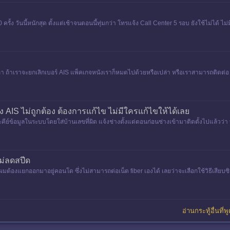
10 ครั้ง วันนี้หนักสุด ตั้งแต่เช้าจนตอนนี้ทุ่มกว่า โทรแจ้ง Call Center 5 รอบ ยังใช้ไม่ได้ ไ
 ถ้าเราจะยกเลิกเบอร์ AIS แพ็คเกจหนังเราก็หมดไปด้วยหรือเปล่า หรือเราสามารถติดต่อ
ง AIS ไม่ถูกต้อง ต้องการแก้ไข ไม่มีใครแก้ไขให้ได้เลย
ข้อมูลในระบบโดยใส่บ้านเลขที่ผิด แจ้งช่างตั้งแต่ตอนก่อนช่างเข้ามาติดตั้งไปแล้วว่า บ้าน
ม่ลดสปีด
ือ ผมต้องแยกออกมาอยู่คอนโด ซึ่งไม่สามารถต่อเน็ต fiber เองได้ เลยว่าจะเลือกใช้วิธีเสีย
อ่านกระทู้อื่นที่