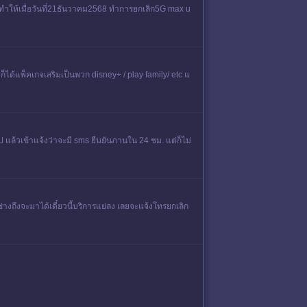
ปทำให้เมื่อวันที่21ธันวาคม2568 ทำการยกเลิก5G max u
ก็ได้แพ็คเกจเสริมเป็นพวก disney+ / play family/ etc แ
ป แล้วเข้าแจ้งว่าจะมี sms ยืนยันภานใน 24 ชม. แต่ก็ไม่
างถึงจะมาได้เดี๋ยวนี้บริการแย่ลง เลยจะแจ้งโทรยกเลิก