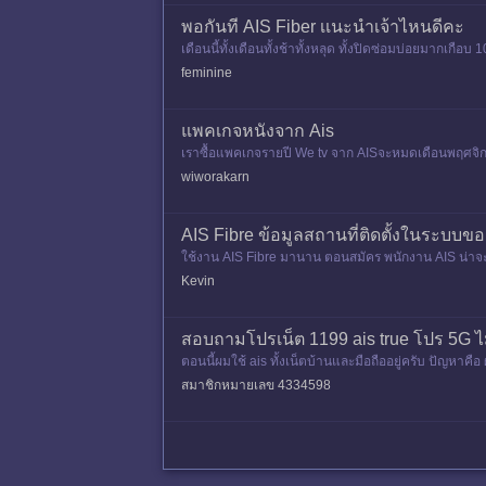
พอกันที AIS Fiber เเนะนำเจ้าไหนดีคะ
เดือนนี้ทั้งเดือนทั้งช้าทั้งหลุด ทั้งปิดซ่อมบ่อยมากเกือบ 
feminine
แพคเกจหนังจาก Ais
เราซื้อแพคเกจรายปี We tv จาก AISจะหมดเดือนพฤศจิกา
wiworakarn
AIS Fibre ข้อมูลสถานที่ติดตั้งในระบบขอ
ใช้งาน AIS Fibre มานาน ตอนสมัคร พนักงาน AIS น่าจะคีย์
ที่ช่าง
Kevin
สอบถามโปรเน็ต 1199 ais true โปร 5G ไ
ตอนนี้ผมใช้ ais ทั้งเน็ตบ้านและมือถืออยู่ครับ ปัญหาค
ทั้งเล่นเก
สมาชิกหมายเลข 4334598