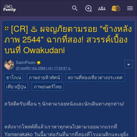
close
[CR] ​♨️ ผจญภัยตามรอย "ข้างหลัง
ภาพ 2544" ฉากที่สอง! สวรรค์เบื้อง
บนที่ Owakudani
SarinPoom
23 พฤศจิกายน 2568 เวลา 17:24:57 น.
ฮาโกเน่
ภาพถ่ายทิวทัศน์
สถานที่ท่องเที่ยวต่างประเทศ
เที่ยวญี่ปุ่น
ภาพยนตร์ไทย
สวัสดีครับเพื่อน ๆ นักตามรอยหนังและนักเดินทางทุกท่าน!
​หลังจากโพสต์ที่แล้วเราพาทุกคนไปตามรอยฉากแรกที่
Yamanakako วันนี้มาต่อกันที่ฉากที่สองที่โรแมนติกและดูยิ่ง