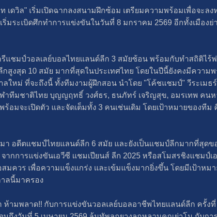
เดวิล" เริ่มเปิดฉากลงสนามฝึกซ้อม เตรียมความพร้อมเพื่อจะล
จะเริ่มระเบิดศึกทำการแข่งขันในวันที่ 8 มกราคม 2569 อีกทั้งเมืองย่
รีแชมป์วอลเลย์บอลไทยแลนด์ลีก 3 สมัยซ้อน พร้อมกับทำสถิติไร้
กสูงสุด 10 สมัย มากที่สุดในประเทศไทย โดยในปีนี้ยังคงมีความพร้
หม่ ที่จะถึงนี้ ทั้งทีมงามผู้ฝึกสอน นำโดย "โค้ชแชมป์" วีระเมธร์ 
กกีฬาทีมชาติไทย บุญญฤทธิ์ วงศ์ธร, ธนภัทร์ เจริญสุข, อมรเทพ คนหา
่พร้อมจะเปิดตัว และจัดเต็มทั้ง 3 คนเช่นเดิม โดยเป้าหมายของทีม ค
 อดีตแชมป์ไทยแลนด์ลีก 6 สมัย และยังเป็นแชมป์ลีกมากที่สุดของ
 จากการแข่งขันเอวีซี แชมเปียนส์ ลีก 2025 หรือสโมสรชิงแชมป์เอ
พอสมควร เพื่อความแข็งแกร่ง และเข้มแข็งมากยิ่งขึ้น โดยมีเป้าหม
กาลนี้มาครอง
ามพลาด!! กับการแข่งขันวอลเลย์บอลอาชีพไทยแลนด์ลีก ครั้งที่ 21
 จนถึงวันที่ 5 เมษายน 2569 ลุ้นทัพลูกยางลูกหลานคุณย่าโม กับก