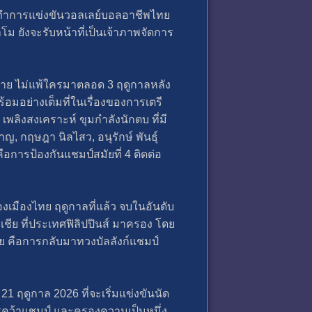
งทำการแข่งขันวอลเลย์บอลอาชีพไทย
าโม ยังจะรับหน้าที่เป็นเจ้าภาพจัดการ
พ่าย ไม่แพ้ใครมาตลอด 3 ฤดูกาลหลัง
อมอย่างเต็มที่ในเรื่องของการเตรี
เพลิงสงเคราะห์ ขุมกำลังนักตบ ที่มี
ญ, กฤษฎา นิลไสว, อนุรักษ์ พันธุ์
ือการป้องกันแชมป์สมัยที่ 4 ติดต่อ
เมืองไทย ฤดูกาลที่แล้ว จบในอันดับ
เชีย ที่ประเทศฟิลิปปินส์ มาครอง โดย
าย คือการกลับมาทวงบัลลังก์แชมป์
 ฤดูกาล 2026 ที่จะเริ่มแข่งขันนัด
ารคว้าแชมป์ และครองความเป็นหนึ่ง