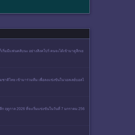
มก็เริ่มมีแฟนคลับนะ อย่างสิงคโปร์ คนจะได้เข้ามาดูลีกเย
ีมชาติไทย เข้ามาร่วมทีม เพื่อลงแข่งขันในวอลเลย์บอลไ
ีก ฤดูกาล 2026 ที่จะเริ่มแข่งขันในวันที่ 7 มกราคม 256