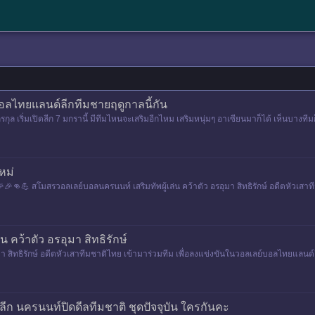
บอลไทยแลนด์ลีกทีมชายฤดูกาลนี้กัน
กุล เริ่มเปิดลีก 7 มกรานี้ มีทีมไหนจะเสริมอีกไหม เสริมหนุ่มๆ อาเซียนมาก็ได้ เห็นบางที
หม่
👊💪 สโมสรวอลเลย์บอลนครนนท์ เสริมทัพผู้เล่น คว้าตัว อรอุมา สิทธิรักษ์ อดีตหัวเสาท
เริ่มแข่งขันในวัน
 คว้าตัว อรอุมา สิทธิรักษ์
า สิทธิรักษ์ อดีตหัวเสาทีมชาติไทย เข้ามาร่วมทีม เพื่อลงแข่งขันในวอลเลย์บอลไทยแลนด์ล
ก นครนนท์ปิดดีลทีมชาติ ชุดปัจจุบัน ใครกันคะ