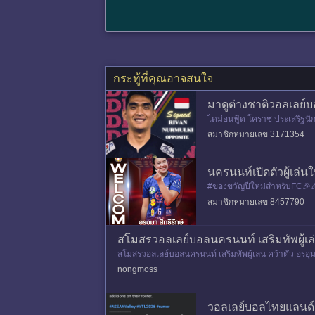
กระทู้ที่คุณอาจสนใจ
มาดูต่างชาติวอลเลย์
ไดม่อนฟู้ด โคราช ประเสริฐนิกร
อะๆ
สมาชิกหมายเลข 3171354
นครนนท์เปิดตัวผู้เล่นใ
#ของขวัญปีใหม่สำหรับFC🎉🎉
ทยแลนด์ลีก ฤดูกาล 2026 ที่จะ
สมาชิกหมายเลข 8457790
สโมสรวอลเลย์บอลนครนนท์ เสริมทัพผู้เล่น
สโมสรวอลเลย์บอลนครนนท์ เสริมทัพผู้เล่น คว้าตัว อรอุม
9 ดาวตบจอมเ
nongmoss
วอลเลย์บอลไทยแลนด์ลี