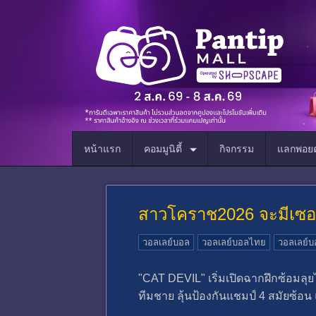
หน้าแรก
คอมมูนิตี้
กิจกรรม
แลกพอยต
สาวโคราช2026 จะมีเซอร
วอลเลย์บอล
วอลเลย์บอลไทย
วอลเลย์บ
"CAT DEVIL" เริ่มเปิดฉากฝึกซ้อมลุ
ทีมชาย ลุ้นป้องกันแชมป์ 4 สมัยซ้อน
.