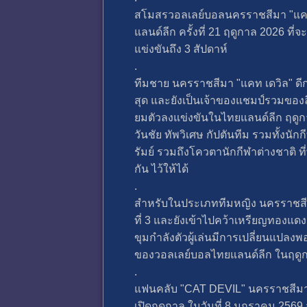
สโมสรวอลเลย์บอลนครราชสีมา "แคท 
แลนด์ลีก ครั้งที่ 21 ฤดูกาล 2026 ที่
แข่งขันถึง 3 สัปดาห์
.
ทีมชาย นครราชสีมา "แคท เดวิล" ดีก
สุด และยังเป็นเจ้าของแชมป์รวมของลี
ยมตัวลงแข่งขันในไทยแลนด์ลีก ฤดูกาลใ
วันชัย ทัพวิเศษ กัปตันทีม รวมทั้งนั
รัมย์ รวมถึงโควตานักกีฬาต่างชาติ ที
กัน ไว้ให้ได้
.
สำหรับในประเภททีมหญิง นครราชสีมา
ที่ 3 และยังเข้าไปคว้าเหรียญทองแดง
ขุมกำลังตัวผู้เล่นมีการเปลี่ยนแปลง
ของวอลเลย์บอลไทยแลนด์ลีก ในฤดู
.
แฟนคลับ "CAT DEVIL" นครราชสีมา ห้
เปิดฤดูกาล ในวันที่ 8 มกราคม 2569