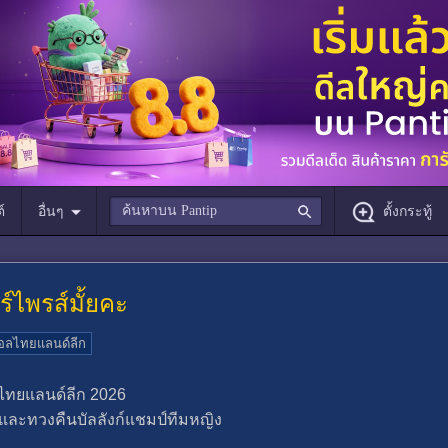
์
อื่นๆ
ตั้งกระทู้
์ไพรส์มั้ยคะ
อลไทยแลนด์ลีก
ยไทยแลนด์ลีก 2026
 และทวงคืนบัลลังก์แชมป์ทีมหญิง