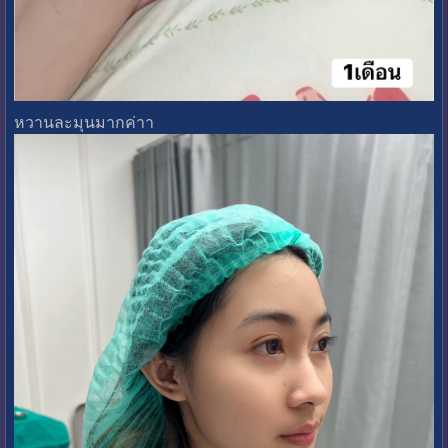
หวานละมุนมากค่าา