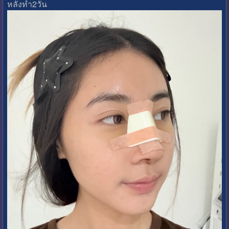
หลังทำ2วัน