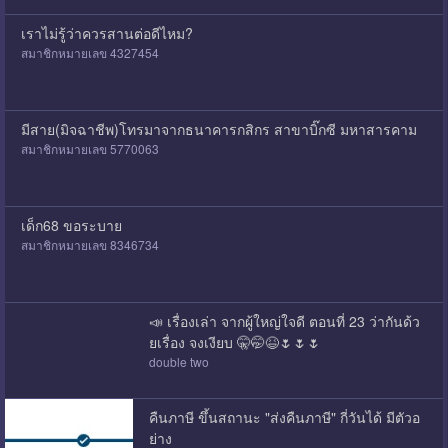
เราไม่รู้ว่าควรสานต่อดีไหม?
สมาชิกหมายเลข 4327454
มีสาย(มิจฉาชีพ)โทรมาจากธนาคารกสิกร สาขาบิ๊กซี มหาสารคาม
สมาชิกหมายเลข 5770063
เด็ก68 ขอระบาย
สมาชิกหมายเลข 8346734
📣 เรื่องเล่า จากผู้ใหญ่ใจดี ตอนที่ 23 ว่ากันด้ว
ยเรื่อง จงเงียบ 🤫🤭😆🌷🌷🌷
double two
คืนภาษี ขึ้นสถานะ "ส่งคืนภาษี" กี่วันได้ มีตัวอ
ย่าง