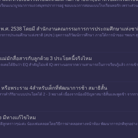
โรงเรียนแนวบูรณาการแถวสมุทรปราการอยู่ ชอบแนวการสอนแบบโรงเรียนทอรัก เพราะส่วนตั
า พ.ศ. 2538 โดยมี สำนักงานคณกรรมการการประถมศึกษาแห่งชาต
ารประถมศึกษาแห่งชาติ (สปช.) ยุคการอภิวัฒน์การศึกษา ภายใต้การนำของ ฯพณฯ สุขว
ขวิชโนมิกส์ สปช. ดำเนินก
่อแม่มักสื่อสารกับลูกด้วย 3 ประโยคนี้จริงไหม
คยได้ยินว่า EQ สำคัญไม่แพ้ IQ เพราะนอกจากความสามารถในการเรียนรู้แล้ว การเข้าใจอาร
เข้ากับสังคมได้
หรือพระราม 4สำหรับเด็กที่พัฒนาการช้า สมาธิสั้น
ารคำกิริยาแบบประโยคได้ 2 - 3 พยางค์ เนื่องจากน้องมีปัญหาสมาธิสั้นและพูดช้า จากการเล
าง มีทางแก้ไขไหม
วัติลูกคราวๆน่ะค่ะ น้องเฟมคลอดโดยวิธีการผ่าคลอดทางหน้าท้อง พัฒนาการปกคิทุกอย่าง