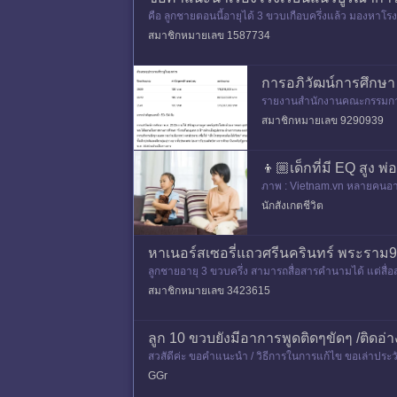
คือ ลูกชายตอนนี้อายุได้ 3 ขวบเกือบครึ่งแล้ว มองหา
นรู้อย่างสมวัย แต่ไปสอบ
สมาชิกหมายเลข 1587734
การอภิวัฒน์การศึกษ
รายงานสำนักงานคณะกรรมการก
ใต้หลักปรัชญาเศรษฐศาสตร์สุ
สมาชิกหมายเลข 9290939
👦🏼เด็กที่มี EQ สูง พ
ภาพ : Vietnam.vn หลายคนอาจเ
โตอย่างมีความสุข และปรับตัว
นักสังเกตชีวิต
หาเนอร์สเซอรี่แถวศรีนครินทร์ พระราม9 
ลูกชายอายุ 3 ขวบครึ่ง สามารถสื่อสารคำนามได้ แต่สื่อส
บกินยา และฝาก
สมาชิกหมายเลข 3423615
ลูก 10 ขวบยังมีอาการพูดติดๆขัดๆ /ติดอ่
สวสัดีค่ะ ขอคำแนะนำ / วิธีการในการแก้ไข ขอเล่าประ
นื่องจากน้องเฟมมีอาการ
GGr