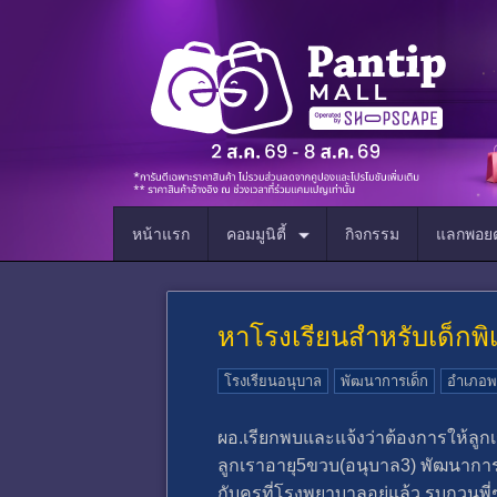
หน้าแรก
คอมมูนิตี้
กิจกรรม
แลกพอยต
หาโรงเรียนสำหรับเด็กพ
โรงเรียนอนุบาล
พัฒนาการเด็ก
อำเภอพ
ผอ.เรียกพบและแจ้งว่าต้องการให้ลู
ลูกเราอายุ5ขวบ(อนุบาล3) พัฒนาการช
กับครูที่โรงพยาบาลอยู่แล้ว รบกวนพ