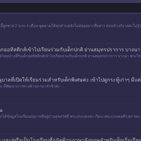
นนี้ลูกชาย 2 ขวบ 4 เดือน พูดตามได้ทุกคำแต่ยังไม่ค่อยอยากสื่อสาร ค่อนข้างกังวลค่ะไม่ร
็กออทิสติกส์เข้าไปเรียนร่วมกับเด็กปกติ ย่านสมุทรปราการ บาง
หนบ้างที่รับเด็กออทิสติกส์เข้าไปเรียนร่วมกับเด็กปกติ ย่านสมุทรปราการ บางนา พระโขน
าลที่เปิดให้เรียนร่วมสำหรับเด็กพิเศษค่ะ เข้าไปดูกระทู้เก่าๆ 
ค่ะ มีพัฒนาการทางด้านภาษาล่าช้าค่ะ
ยน
้ข้อมูลโรงเรียนอนุบาลที่อยู่ย่านสุขสวัสดิ์ พระประแดงค่ะ เรียน เล่น แบบพอดีๆ สภาพแวดล้
ละ/หรือเป็นโรงเรียนที่ถนัดด้านภาษาอังกฤษสำหรับเด็กเริ่มเรีย