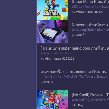
Super Mario Bros. กั
หนึ่งในบทสัมภาษณ์จาก Iwata 
ามเรียบง่ายแบบดั้งเดิมอีกครั้ง 
สมาชิกหมายเลข 1071223
Nintendo ท้าพนักงาน
น่าจะน่าสนุกไม่น้อย เมื่อค่า
do ประกาศตัวเป็นเจ้าภาพจัด
ผู้ชายซื่อบื้อ
ใครเล่นเกม super mario bors ภาคไหน แล
จาก ลุงหนวดช่างประปา
สมาชิกหมายเลข 6129161
เกมของเครื่อง famicom/nes มาใหม่ บน ni
มาใหม่ 3 เกมคือ - PAC-MAN - The Tower of Druaga - Me
ch online
CHsoji86
(No Spoil) Review : 
หลังจากที่ได้ดูไปสักครึ่งเรื
ไม่ได้ว้าวเลยอะ แต่ที่ยังให้อ
Film Boy