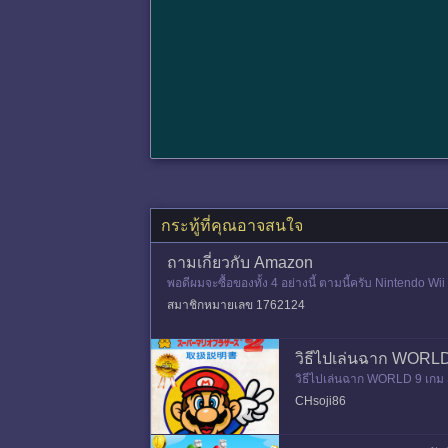
กระทู้ที่คุณอาจสนใจ
ถามเกี่ยวกับ Amazon
พอดีผมจะซื้อของทั้ง 4 อย่างนี้ ตามนี้ครับ Nintendo
าคา 19.99 USD New
สมาชิกหมายเลข 1762124
วิธีไปเล่นฉาก WOR
วิธีไปเล่นฉาก WORLD 9 เกม
ซึ่งถ้าเข้าวาร์ปฉากอื่นแล้ว
CHsoji86