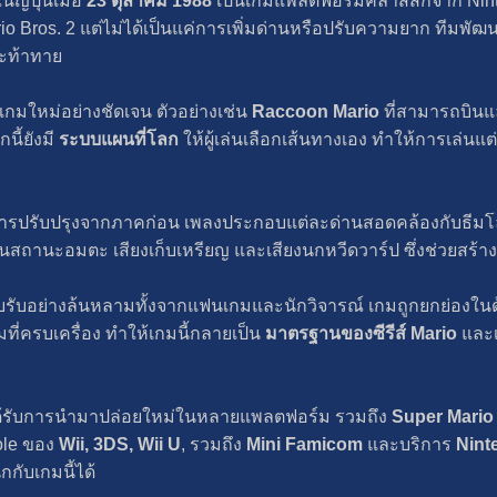
ญี่ปุ่นเมื่อ
23 ตุลาคม 1988
เป็นเกมแพลตฟอร์มคลาสสิกจาก Nint
 Bros. 2 แต่ไม่ได้เป็นแค่การเพิ่มด่านหรือปรับความยาก ทีมพัฒนาส
ละท้าทาย
มใหม่อย่างชัดเจน ตัวอย่างเช่น
Raccoon Mario
ที่สามารถบินแ
กนี้ยังมี
ระบบแผนที่โลก
ให้ผู้เล่นเลือกเส้นทางเอง ทำให้การเล่
บการปรับปรุงจากภาคก่อน เพลงประกอบแต่ละด่านสอดคล้องกับธีมโล
นสถานะอมตะ เสียงเก็บเหรียญ และเสียงนกหวีดวาร์ป ซึ่งช่วยสร้า
ตอบรับอย่างล้นหลามทั้งจากแฟนเกมและนักวิจารณ์ เกมถูกยกย่อง
ี่ครบเครื่อง ทำให้เกมนี้กลายเป็น
มาตรฐานของซีรีส์ Mario
และเ
งได้รับการนำมาปล่อยใหม่ในหลายแพลตฟอร์ม รวมถึง
Super Mario 
sole ของ
Wii, 3DS, Wii U
, รวมถึง
Mini Famicom
และบริการ
Nint
กกับเกมนี้ได้