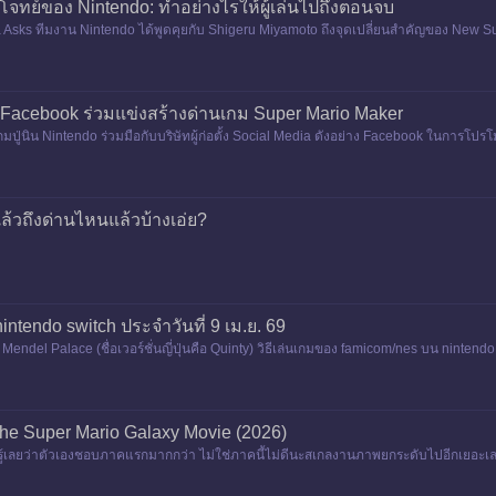
บโจทย์ของ Nintendo: ทำอย่างไรให้ผู้เล่นไปถึงตอนจบ
Asks ทีมงาน Nintendo ได้พูดคุยกับ Shigeru Miyamoto ถึงจุดเปลี่ยนสำคัญของ New Su
จุดเริ่มต้นข
 Facebook ร่วมแข่งสร้างด่านเกม Super Mario Maker
ยเกมปู่นิน Nintendo ร่วมมือกับบริษัทผู้ก่อตั้ง Social Media ดังอย่าง Facebook ในกา
การแข่งขั
้วถึงด่านไหนแล้วบ้างเอ่ย?
ntendo switch ประจำวันที่ 9 เม.ย. 69
ndel Palace (ชื่อเวอร์ชั่นญี่ปุ่นคือ Quinty) วิธีเล่นเกมของ famicom/nes บน nintendo s
The Super Mario Galaxy Movie (2026)
่องก็รู้เลยว่าตัวเองชอบภาคแรกมากกว่า ไม่ใช่ภาคนี้ไม่ดีนะสเกลงานภาพยกระดับไปอีกเยอะ
ภัยเพราะม