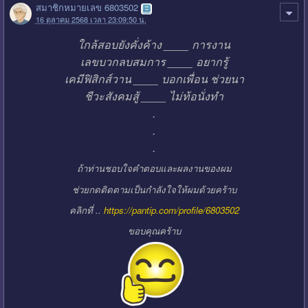
สมาชิกหมายเลข 6803502
16 ตุลาคม 2568 เวลา 23:09:50 น.
ใกล้สอบยังคั่งค้าง ____ การงาน
เลขบวกลบสมการ ____ อยากรู้
เคมีฟิสิกส์วาน ____ บอกเพื่อน ช่วยนา
ชีวะสังคมสู้ ____ ไม่ท้อนั่งทำ
.
.
.
ถ้าท่านชอบใจคำตอบและผลงานของผม
ช่วยกดติดตามเป็นกำลังใจให้ผมด้วยคร้าบ
คลิกที่ ..
https://pantip.com/profile/6803502
ขอบคุณคร้าบ