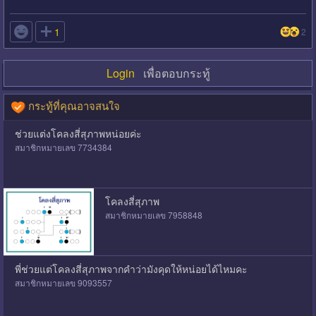

1
2
Login
เพื่อตอบกระทู้
กระทู้ที่คุณอาจสนใจ
ช่วยแต่งโคลงสี่สุภาพหน่อยค่ะ
สมาชิกหมายเลข 7734384
โคลงสี่สุภาพ
สมาชิกหมายเลข 7958848
พี่ช่วยแต่โคลงสี่สุภาพจากคำว่ามังคุดให้หน่อยได้ไหมคะ
สมาชิกหมายเลข 9093557