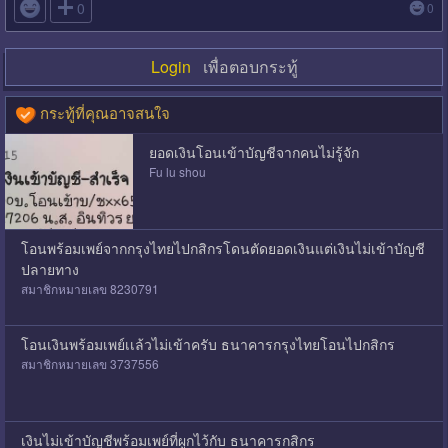

0
0
Login
เพื่อตอบกระทู้
กระทู้ที่คุณอาจสนใจ
ยอดเงินโอนเข้าบัญชีจากคนไม่รู้จัก
Fu lu shou
โอนพร้อมเพย์จากกรุงไทยไปกสิกรโดนตัดยอดเงินแต่เงินไม่เข้าบัญชี
ปลายทาง
สมาชิกหมายเลข 8230791
โอนเงินพร้อมเพย์เเล้วไม่เข้าครับ ธนาคารกรุงไทยโอนไปกสิกร
สมาชิกหมายเลข 3737556
เงินไม่เข้าบัญชีพร้อมเพย์ที่ผูกไว้กับ ธนาคารกสิกร