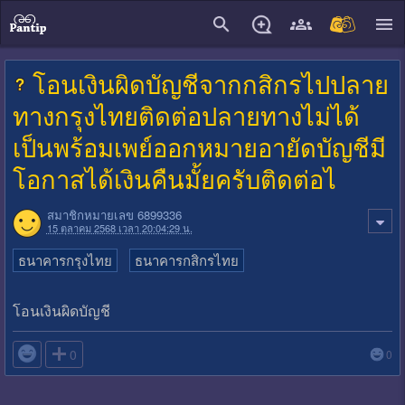
close
โอนเงินผิดบัญชีจากกสิกรไปปลาย
ทางกรุงไทยติดต่อปลายทางไม่ได้
เป็นพร้อมเพย์ออกหมายอายัดบัญชีมี
โอกาสได้เงินคืนมั้ยครับติดต่อไ
สมาชิกหมายเลข 6899336
15 ตุลาคม 2568 เวลา 20:04:29 น.
ธนาคารกรุงไทย
ธนาคารกสิกรไทย
โอนเงินผิดบัญชี

0
0