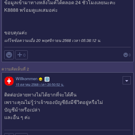
ข้อมูลเข้ามาทางหลังไมค์ได้ตลอด 24 ชั่วโมงเลยนะคะ
K8888 พร้อมดูแลเสมอค่ะ
ขอบคุณค่ะ
แก้ไขข้อความเมื่อ 20 พฤศจิกายน 2568 เวลา 05:38:12 น.

0
0
ความคิดเห็นที่ 2
Willkommen
15 ตุลาคม 2568 เวลา 20:50:52 น.
ติดต่อปลายทางไม่ได้ยากที่จะได้คืน
เพราะคุณไม่รู้ว่าเจ้าของบัญชียังมีชีวิตอยู่หรือไม่
บัญชีม้าหรือเปล่า
และอื่น ๆ ค่ะ