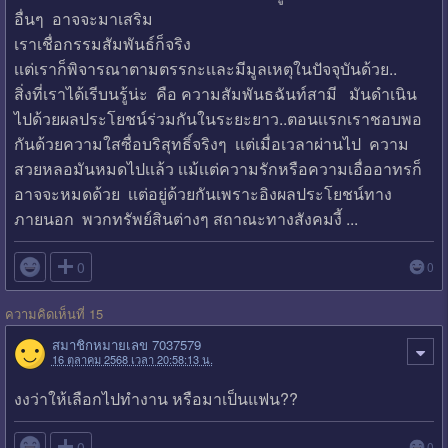
อื่นๆ อาจจะมาเสริม
เราเชื่อกรรมสัมพันธ์ก็จริง
เเต่เราก็พิจารณาตามตรรกะเเละมีมูลเหตุในปัจจุบันด้วย..
สิ่งที่เราได้เรีบนรู้น่ะ คือ ความสัมพันธฉันท์สามี มันดำเนิน
ไปด้วยผลประโยชน์ร่วมกันในระยะยาว..ตอนเเรกเราชอบพอ
กันด้วยความใสซื่อบริสุทธิ์จริงๆ เเต่เมื่อเวลาผ่านไป ความ
สวยหลอมันหมดไปเเล้ว เเม้เเต่ความรักหรือความเอื่ออาทรก็
อาจจะหมดด้วย เเต่อยู่ด้วยกันเพราะอิงผลประโยชน์ทาง
ภายนอก พวกทรัพย์สินต่างๆ สถาณะทางสังคมงี้ ...

0
0
ความคิดเห็นที่ 15
สมาชิกหมายเลข 7037579
16 ตุลาคม 2568 เวลา 20:58:13 น.
งงว่าให้เลือกไปทำงาน หรือมาเป็นแฟน??

0
0