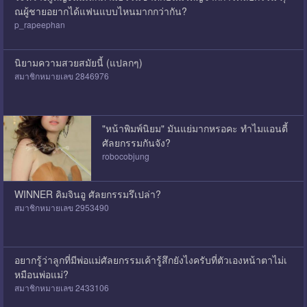
ณผู้ชายอยากได้แฟนแบบไหนมากกว่ากัน?
p_rapeephan
นิยามความสวยสมัยนี้​ (แปลกๆ)
สมาชิกหมายเลข 2846976
"หน้าพิมพ์นิยม" มันแย่มากหรอคะ ทำไมแอนตี้
ศัลยกรรมกันจัง?
robocobjung
WINNER คิมจินอู ศัลยกรรมรึเปล่า?
สมาชิกหมายเลข 2953490
อยากรู้ว่าลูกที่มีพ่อแม่ศัลยกรรมเค้ารู้สึกยังไงครับที่ตัวเองหน้าตาไม่เ
หมือนพ่อแม่?
สมาชิกหมายเลข 2433106