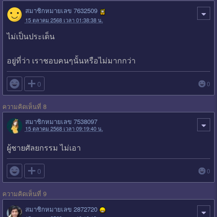
สมาชิกหมายเลข 7632509
15 ตุลาคม 2568 เวลา 01:38:38 น.
ไม่เป็นประเด็น
อยู่ที่ว่า เราชอบคนๆนั้นหรือไม่มากกว่า

0
0
ความคิดเห็นที่ 8
สมาชิกหมายเลข 7538097
15 ตุลาคม 2568 เวลา 09:19:40 น.
ผู้ชายศัลยกรรม ไม่เอา

0
0
ความคิดเห็นที่ 9
สมาชิกหมายเลข 2872720