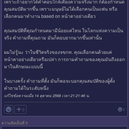
เพราะถ้าอยากได้คำตอบใกล้เคียงความจริงมาก ก็ต้องกำหนด
คุณสมบัติมากขึ้น เพราะมนุษย์ไม่ได้เลือกคนเป็นแฟน หรือ
เลือกคนมาทำงาน based on หน้าตาอย่างเดียว
คุณสมบัติที่คุณกำหนดมามีน้อยแค่ไหน ในโลกแห่งความเป็น
จริง คำถามที่คุณถาม มันก็ตอบยากมากขึ้นเท่านั้น
ผมไม่รู้นะ ว่าในชีวิตจริงของจขกท. คุณเลือกคนด้วยแค่
หน้าตาอย่างเดียวหรือเปล่า การถามคำถามของคุณมันถึงออก
มาในลักษณะแบบนี้
ในบางครั้ง คำถามที่ตั้ง มันก็พอจะบอกคุณสมบัติของผู้ตั้ง
คำถามได้ในระดับหนึ่ง
แก้ไขข้อความเมื่อ 14 ตุลาคม 2568 เวลา 21:21:46 น.

0
0
ความคิดเห็นที่ 5