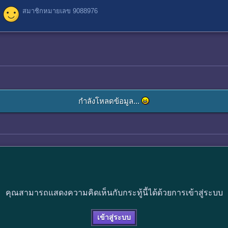
สมาชิกหมายเลข 9088976
กำลังโหลดข้อมูล...
คุณสามารถแสดงความคิดเห็นกับกระทู้นี้ได้ด้วยการเข้าสู่ระบบ
เข้าสู่ระบบ