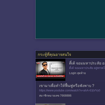
กระทู้ที่คุณอาจสนใจ
ตี๋เต้ จอมมหาประลัย 
ตี๋เต้ จอมมหาประลัย อยู่พรรคไ
Login สุดท้าย
เขามาเพื่อทำให้ฟื้นฟูหรือพังพาบ ?
https://www.youtube.com/watch?v=ahA-63jVVy0
สมาชิกหมายเลข 7668886