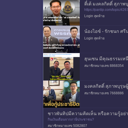
ตี๋เต้ มงคลกิตติ์ สุภ
https://pantip.com/topic/4267
Login สุดท้าย
น้องไอซ์ - รักชนก ศ
Login สุดท้าย
ฮุนเซน มีคุณธรรมเหนื
สมาชิกหมายเลข 8868354
มงคลกิตติ์ สุภาพบุรุษผู
สมาชิกหมายเลข 7668886
ชาวพันทิปมีความคิดเห็น หรือความรู้อย่าง
กินเงินเดือนจากภาษีประชาชน?
สมาชิกหมายเลข 5082807