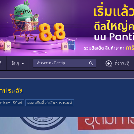
์
อื่นๆ
ตั้งกระทู้
หาประลัย
ประชาธิปัตย์
มงคลกิตติ์ สุขสินธารานนท์