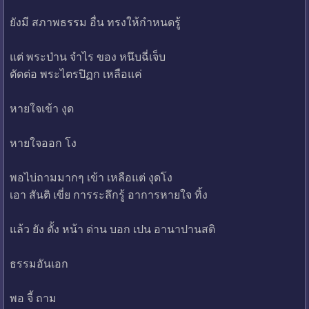
ยังมี สภาพธรรม อื่น ทรงให้กำหนดรู้
แต่ พระป่าน จำไร ของ หนึบฉี่เจ็บ
ตัดต่อ พระไตรปิฏก เหลือแค่
หายใจเข้า งุด
หายใจออก โง
พอไบ่ถามมากๆ เข้า เหลือแต่ งุดโง
เอา สันติ เขี่ย การระลึกรู้ อาการหายใจ ทิ้ง
แล้ว ยัง ตั้ง หน้า ด่าน บอก เปน อานาปานสติ
ธรรมอันเอก
พอ จี้ ถาม