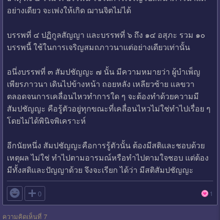
อย่างเดียว จะเพ่งให้เกิด ฌานจิตไม่ได้
บรรพที่ ๔ ปฏิกูลสัญญา และบรรพที่ ๖ ถึง ๑๔ อสุภะ รวม ๑๐
บรรพนี้ ใช้ในการเจริญสมถภาวนาแต่อย่างเดียวเท่านั้น
อนึ่งบรรพที่ ๓ สัมปชัญญะ ๗ นั้น มีความหมายว่า ผู้บำเพ็ญ
เพียรภาวนา เดินไปข้างหน้า ถอยหลัง เหลียวซ้าย แลขวา
ตลอดจนการเคลื่อนไหวทำการใด ๆ จะต้องทำด้วยความมี
สัมปชัญญะ คือรู้ตัวอยู่ทุกขณะที่เคลื่อนไหวไม่ใช่ทำไปเรื่อย ๆ
โดยไม่ได้พินิจพิเคราะห์
อีกนัยหนึ่ง สัมปชัญญะคือการรู้ตัวนั้น ต้องมีสติและชอบด้วย
เหตุผล ไม่ใช่ ทำไปตามอารมณ์หรือทำไปตามใจชอบ แต่ต้อง
มีทั้งสติและปัญญาด้วย จึงจะเรียก ได้ว่า มีสติสัมปชัญญะ

0
1
ความคิดเห็นที่ 7