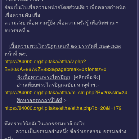
ย่อมเป็นไปเพื่อความหน่ายโดยส่วนเดียว เพื่อคลายกำหนัด
เพื่อความดับ เพื่อ
ความสงบ เพื่อความรู้ยิ่ง เพื่อความตรัสรู้ เพื่อนิพพาน ฯ
จบวรรคที่ ๑
เนื้อความพระไตรปิฎก เล่มที่ ๒๐ บรรทัดที่ ๘๖๗-๘๘๓
หน้าที่ ๓๙.
https://84000.org/tipitaka/attha/v.php?
B=20&A=867&Z=883&pagebreak=0&fontsz=0
ฟังเนื้อความพระไตรปิฎก
: [คลิกเพื่อฟัง]
อ่านเทียบพระไตรปิฎกฉบับมหาจุฬาฯ
:-
https://84000.org/tipitaka/attha/m_siri.php?B=20&siri=24
ศึกษาอรรถกถานี้ได้ที่
:-
https://84000.org/tipitaka/attha/attha.php?b=20&i=179
พึงทราบวินิจฉัยในเอกธรรมบาลี ต่อไป.
ความเป็นธรรมอย่างหนึ่ง ชื่อว่าเอกธรรม ธรรมอย่าง
หนึ่ง.