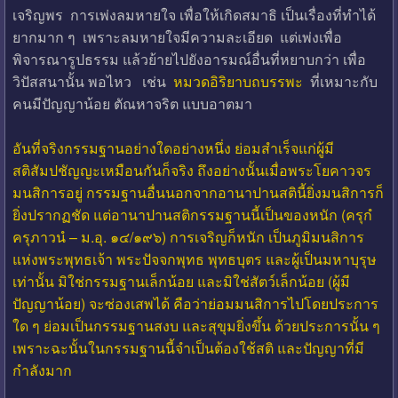
เจริญพร การเพ่งลมหายใจ เพื่อให้เกิดสมาธิ เป็นเรื่องที่ทำได้
ยากมาก ๆ เพราะลมหายใจมีความละเอียด แต่เพ่งเพื่อ
พิจารณารูปธรรม แล้วย้ายไปยังอารมณ์อื่นที่หยาบกว่า เพื่อ
วิปัสสนานั้น พอไหว เช่น
หมวดอิริยาบถบรรพะ
ที่เหมาะกับ
คนมีปัญญาน้อย ตัณหาจริต แบบอาตมา
อันที่จริงกรรมฐานอย่างใดอย่างหนึ่ง ย่อมสำเร็จแก่ผู้มี
สติสัมปชัญญะเหมือนกันก็จริง ถึงอย่างนั้นเมื่อพระโยคาวจร
มนสิการอยู่ กรรมฐานอื่นนอกจากอานาปานสตินี้ยิ่งมนสิการก็
ยิ่งปรากฏชัด แต่อานาปานสติกรรมฐานนี้เป็นของหนัก (ครุกํ
ครุภาวนํ – ม.อุ. ๑๔/๑๙๖) การเจริญก็หนัก เป็นภูมิมนสิการ
แห่งพระพุทธเจ้า พระปัจจกพุทธ พุทธบุตร และผู้เป็นมหาบุรุษ
เท่านั้น มิใช่กรรมฐานเล็กน้อย และมิใช่สัตว์เล็กน้อย (ผู้มี
ปัญญาน้อย) จะซ่องเสพได้ คือว่าย่อมมนสิการไปโดยประการ
ใด ๆ ย่อมเป็นกรรมฐานสงบ และสุขุมยิ่งขึ้น ด้วยประการนั้น ๆ
เพราะฉะนั้นในกรรมฐานนี้จำเป็นต้องใช้สติ และปัญญาที่มี
กำลังมาก