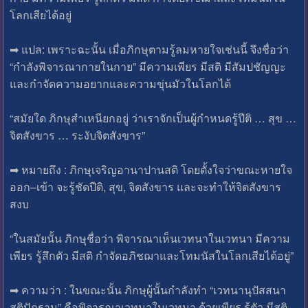
โลกเสียได้อยู่
➡ แปล: เพราะฉะนั้น เมื่อภิกษุตามรู้ลมหายใจเช่นนี้ จึงชื่อว่า
“กำลังพิจารณากายในกาย” มีความเพียร มีสติ มีสัมปชัญญะ
และกำจัดความอยากและความขุ่นมัวในโลกได้
“สมัยใด ภิกษุสำเหนียกอยู่ ว่าเราจักเป็นผู้กำหนดรู้ปีติ … สุข …
จิตสังขาร … ระงับจิตสังขาร”
➡ หมายถึง : ภิกษุเจริญอานาปานสติ โดยตั้งใจว่าขณะหายใจ
ออก–เข้า จะรู้ชัดปีติ, สุข, จิตสังขาร และจะทำให้จิตสังขาร
สงบ
“ในสมัยนั้น ภิกษุชื่อว่า พิจารณาเห็นเวทนาในเวทนา มีความ
เพียร รู้สึกตัว มีสติ กำจัดอภิชฌาและโทมนัสในโลกเสียได้อยู่”
➡ ความว่า : ในขณะนั้น ภิกษุผู้นั้นกำลังทำ “เวทนานุปัสสนา
สติปัฏฐาน” คือพิจารณาเวทนาในเวทนา ด้วยเพียร รู้ตัว มีสติ