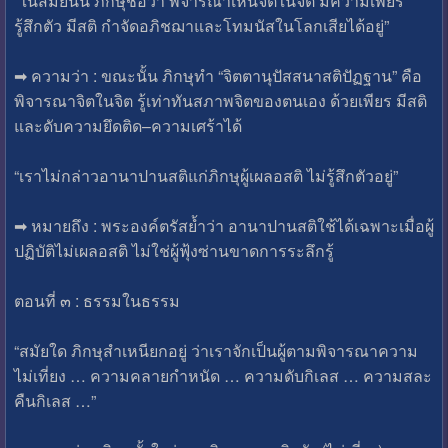
“ในสมัยนั้น ภิกษุชื่อว่า พิจารณาเห็นจิตในจิต มีความเพียร
รู้สึกตัว มีสติ กำจัดอภิชฌาและโทมนัสในโลกเสียได้อยู่”
➡ ความว่า : ขณะนั้น ภิกษุทำ “จิตตานุปัสสนาสติปัฏฐาน” คือ
พิจารณาจิตในจิต รู้เท่าทันสภาพจิตของตนเอง ด้วยเพียร มีสติ
และดับความยึดติด–ความเศร้าได้
“เราไม่กล่าวอานาปานสติแก่ภิกษุผู้เผลอสติ ไม่รู้สึกตัวอยู่”
➡ หมายถึง : พระองค์ตรัสย้ำว่า อานาปานสติใช้ได้เฉพาะเมื่อผู้
ปฏิบัติไม่เผลอสติ ไม่ใช่ผู้ฟุ้งซ่านขาดการระลึกรู้
ตอนที่ ๓ : ธรรมในธรรม
“สมัยใด ภิกษุสำเหนียกอยู่ ว่าเราจักเป็นผู้ตามพิจารณาความ
ไม่เที่ยง … ความคลายกำหนัด … ความดับกิเลส … ความสละ
คืนกิเลส …”