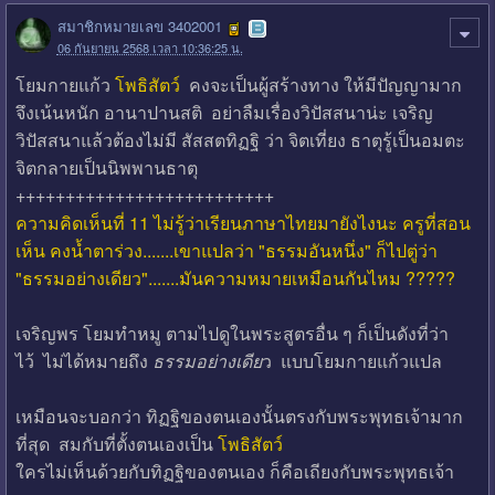
สมาชิกหมายเลข 3402001
06 กันยายน 2568 เวลา 10:36:25 น.
โยมกายแก้ว
โพธิสัตว์
คงจะเป็นผู้สร้างทาง ให้มีปัญญามาก
จึงเน้นหนัก อานาปานสติ อย่าลืมเรื่องวิปัสสนาน่ะ เจริญ
วิปัสสนาแล้วต้องไม่มี สัสสตทิฏฐิ ว่า จิตเที่ยง ธาตุรู้เป็นอมตะ
จิตกลายเป็นนิพพานธาตุ
++++++++++++++++++++++++++
ความคิดเห็นที่ 11 ไม่รู้ว่าเรียนภาษาไทยมายังไงนะ ครูที่สอน
เห็น คงน้ำตาร่วง.......เขาแปลว่า "ธรรมอันหนึ่ง" ก็ไปตู่ว่า
"ธรรมอย่างเดียว".......มันความหมายเหมือนกันไหม ?????
เจริญพร โยมทำหมู ตามไปดูในพระสูตรอื่น ๆ ก็เป็นดังที่ว่า
ไว้ ไม่ได้หมายถึง
ธรรมอย่างเดีย
ว แบบโยมกายแก้วแปล
เหมือนจะบอกว่า ทิฏฐิของตนเองนั้นตรงกับพระพุทธเจ้ามาก
ที่สุด สมกับที่ตั้งตนเองเป็น
โพธิสัตว์
ใครไม่เห็นด้วยกับทิฏฐิของตนเอง ก็คือเถียงกับพระพุทธเจ้า