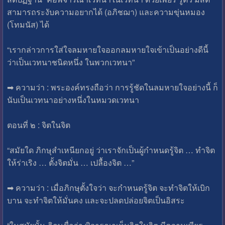
สามารถระงับความอยากได้ (อภิชฌา) และความขุ่นหมอง
(โทมนัส) ได้
“เรากล่าวการใส่ใจลมหายใจออกลมหายใจเข้าเป็นอย่างดีนี้
ว่าเป็นเวทนาชนิดหนึ่ง ในพวกเวทนา”
➡ ความว่า : พระองค์ทรงถือว่า การรู้ชัดในลมหายใจอย่างนี้ ก็
นับเป็นเวทนาอย่างหนึ่งในหมวดเวทนา
ตอนที่ ๒ : จิตในจิต
“สมัยใด ภิกษุสำเหนียกอยู่ ว่าเราจักเป็นผู้กำหนดรู้จิต … ทำจิต
ให้ร่าเริง … ตั้งจิตมั่น … เปลื้องจิต …”
➡ ความว่า : เมื่อภิกษุตั้งใจว่า จะกำหนดรู้จิต จะทำจิตให้เบิก
บาน จะทำจิตให้มั่นคง และจะปลดปล่อยจิตเป็นอิสระ