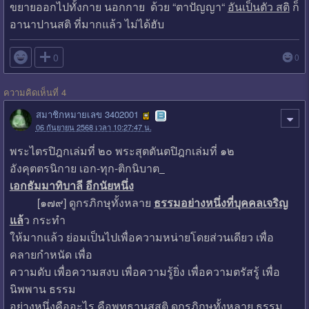
ขยายออกไปทั้งกาย นอกกาย ด้วย “ตาปัญญา“
อันเป็นตัว สติ
ก็
อานาปานสติ ที่มากแล้ว ไม่ได้ฮับ

0
0
ความคิดเห็นที่ 4
สมาชิกหมายเลข 3402001
06 กันยายน 2568 เวลา 10:27:47 น.
พระไตรปิฎกเล่มที่ ๒๐ พระสุตตันตปิฎกเล่มที่ ๑๒
อังคุตตรนิกาย เอก-ทุก-ติกนิบาต
เอกธัมมาทิบาลี อีกนัยหนึ่ง
[๑๗๙] ดูกรภิกษุทั้งหลาย
ธรรมอย่างหนึ่งที่บุคคลเจริญ
แล้
ว กระทำ
ให้มากแล้ว ย่อมเป็นไปเพื่อความหน่ายโดยส่วนเดียว เพื่อ
คลายกำหนัด เพื่อ
ความดับ เพื่อความสงบ เพื่อความรู้ยิ่ง เพื่อความตรัสรู้ เพื่อ
นิพพาน ธรรม
อย่างหนึ่งคืออะไร คือพุทธานุสสติ ดูกรภิกษุทั้งหลาย ธรรม