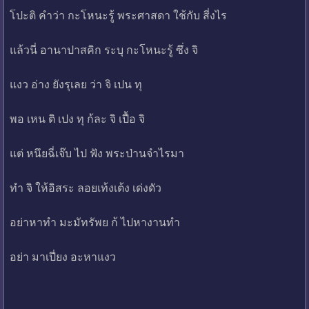
โปะติ คำว่า กะโหนะรู้ พระศาสดา ใช้กับ สี่งไร
แล้วนี่ อานาปาสคิก ระบุ กะโหนะรู้ ซึ่ง จิ
แงว อ่าง ยังรุเลย ว่า จิ เปน ทุ
พอ เหน ติ เปง ทุ ก้ละ จิ เปื้อ จิ
แต่ หนึยฉี่เจ๊บ ไป ฟัง พระป่านจำไรมา
ทำ จิ ให้อิสระ ลอยเท้งเต้ง เด่งดัว
อย่าหาทำ มะมัทรัพย ก้ ไปหางานทำ
อย่า มาเปี่ยง อะหาแงว