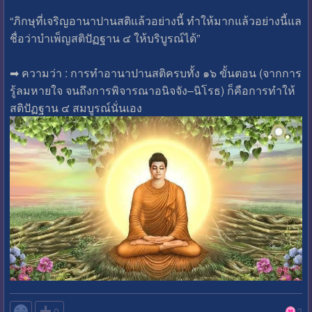
“ภิกษุที่เจริญอานาปานสติแล้วอย่างนี้ ทำให้มากแล้วอย่างนี้แล
ชื่อว่าบำเพ็ญสติปัฏฐาน ๔ ให้บริบูรณ์ได้”
➡ ความว่า : การทำอานาปานสติครบทั้ง ๑๖ ขั้นตอน (จากการ
รู้ลมหายใจ จนถึงการพิจารณาอนิจจัง–นิโรธ) ก็คือการทำให้
สติปัฏฐาน ๔ สมบูรณ์นั่นเอง

0
2