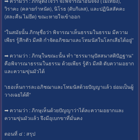
➡ ความว่า : ภิกษุตั้งใจว่า จะพิจารณาอนิจจัง (ไม่เที่ยง),
วิราคะ (คลายกำหนัด), นิโรธ (ดับกิเลส), และปฏินิสสัคคะ
(สละคืน ไม่ยึด) ขณะหายใจเข้าออก
“ในสมัยนั้น ภิกษุชื่อว่า พิจารณาเห็นธรรมในธรรม มีความ
เพียร รู้สึกตัว มีสติ กำจัดอภิชฌาและโทมนัสในโลกเสียได้อยู่”
➡ ความว่า : ภิกษุในขณะนั้น ทำ “ธรรมานุปัสสนาสติปัฏฐาน”
คือพิจารณาธรรมในธรรม ด้วยเพียร รู้ตัว มีสติ ดับความอยาก
และความขุ่นมัวได้
“เธอเห็นการละอภิชฌาและโทมนัสด้วยปัญญาแล้ว ย่อมเป็นผู้
วางเฉยได้ดี”
➡ ความว่า : ภิกษุเห็นด้วยปัญญาว่าได้ละความอยากและ
ความขุ่นมัวแล้ว จึงมีอุเบกขาที่มั่นคง
ตอนที่ ๔ : สรุป