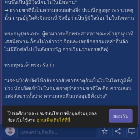
ชนพึงเป็นผู้มีใจน้อมไปในนิพพาน”
➡ ธรรมชาตินี้เป็นความสงบอย่างยิ่ง ประณีตสูงสุด เพราะเหตุ
นั้น มนุษย์ผู้ใดตั้งจิตเช่นนี้ จึงชื่อว่าเป็นผู้มีใจน้อมไปในนิพพาน
พระอนุรุทธเถระ ผู้ตามวาระจิตพระศาสดาขณะเข้าสู่อนุปาทิ
เสสนิพพาน ก็คงไม่กล่าวว่า จิตและเจตสิกธรรมเหล่าอื่นจัก
ไม่มีอีกต่อไป (ในสังสารวัฏ การเวียนว่ายตายเกิด)
พระพุทธเจ้าทรงตรัสว่า
“นรชนบังคับจิตให้กลับจากสังขารธาตุอันเป็นไปในไตรภูมิทั้ง
ปวง น้อมจิตเข้าไปในอมตธาตุว่าธรรมชาติใด คือ ความสงบ
แห่งสังขารทั้งปวง ความสละคืนแห่งอุปธิทั้งปวง”
“นรชนบังคับจิตให้กลับจากสังขารธาตุอันเป็นไปในไตรภูมิทั้ง
โปรดศึกษาและยอมรับนโยบายข้อมูลส่วนบุคคล
ยอมรับ
ปวง น้อมจิตเข้าไปในอมตธาตุ”
ก่อนเริ่มใช้งาน
อ่านเพิ่มเติมได้ที่นี่
หมายถึง ผู้ปฏิบัติสามารถถอนจิตออกจากการยึดถือรูป เวทนา
แสดงความคิดเห็น...
สัญญา สังขาร วิญญาณ (ซึ่งล้วนเป็นสังขารธาตุในไตรภูมิ)