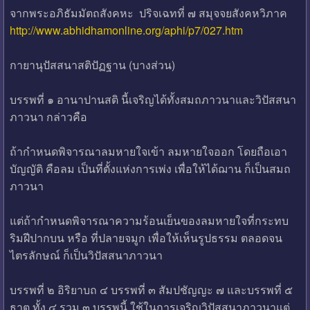
จากพระอภิธัมมัตถสังคหะ ปริจเฉทที่ ๗ สมุจจยสังคหวิภาค
http://www.abhidhamonline.org/aphi/p7/027.htm
กายานุปัสสนาสติปัฏฐาน (บางส่วน)
บรรพที่ ๑ อานาปานสติ นี้เจริญได้ทั้งสมถภาวนาและวิปัสสนา
ภาวนา กล่าวคือ
ถ้ากำหนดพิจารณาลมหายใจเข้า ลมหายใจออก โดยถือเอา
บัญญัติ คือลม เป็นที่ตั้งแห่งการเพ่ง เพื่อให้ได้ฌาน ก็เป็นสมถ
ภาวนา
แต่ถ้ากำหนดพิจารณาความร้อนเย็นของลมหายใจที่กระทบ
ริมฝีปากบน หรือ ที่ปลายจมูก เพื่อให้เห็นรูปธรรม ตลอดจน
ไตรลักษณ์ ก็เป็นวิปัสสนาภาวนา
บรรพที่ ๒ อิริยาบถ ๔ บรรพที่ ๓ สัมปชัญญะ ๗ และบรรพที่ ๕
ธาตุ ทั้ง ๔ รวม ๓ บรรพนี้ ใช้ในการเจริญวิปัสสนาภาวนาแต่