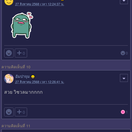
27 สิงหาคม 2568 เวลา 12:24:37 น.

0
0
ความคิดเห็นที่ 10
อัมปาจุม
27 สิงหาคม 2568 เวลา 12:26:41 น.
สวย วิชวลมากกกก

0
1
ความคิดเห็นที่ 11