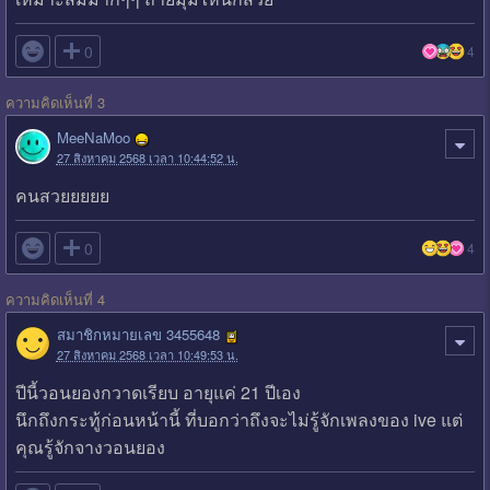

0
4
ความคิดเห็นที่ 3
MeeNaMoo
27 สิงหาคม 2568 เวลา 10:44:52 น.
คนสวยยยยย

0
4
ความคิดเห็นที่ 4
สมาชิกหมายเลข 3455648
27 สิงหาคม 2568 เวลา 10:49:53 น.
ปีนี้วอนยองกวาดเรียบ อายุแค่ 21 ปีเอง
นึกถึงกระทู้ก่อนหน้านี้ ที่บอกว่าถึงจะไม่รู้จักเพลงของ ive แต่
คุณรู้จักจางวอนยอง