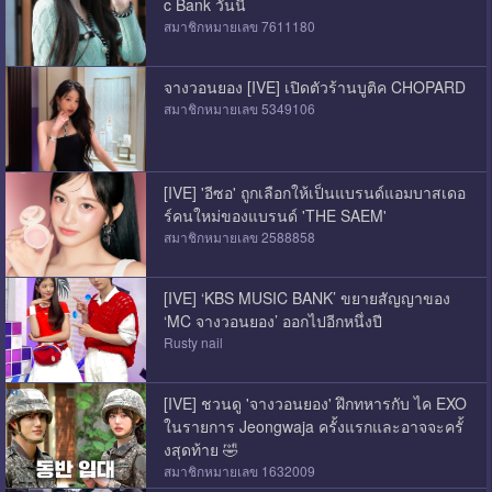
c Bank วันนี้
สมาชิกหมายเลข 7611180
จางวอนยอง [IVE] เปิดตัวร้านบูติค CHOPARD
สมาชิกหมายเลข 5349106
[IVE] 'อีซอ' ถูกเลือกให้เป็นแบรนด์แอมบาสเดอ
ร์คนใหม่ของแบรนด์ 'THE SAEM'
สมาชิกหมายเลข 2588858
[IVE] ‘KBS MUSIC BANK’ ขยายสัญญาของ
‘MC จางวอนยอง’ ออกไปอีกหนึ่งปี
Rusty nail
[IVE] ชวนดู 'จางวอนยอง' ฝึกทหารกับ ไค EXO
ในรายการ Jeongwaja ครั้งแรกและอาจจะครั้
งสุดท้าย 🤣
สมาชิกหมายเลข 1632009