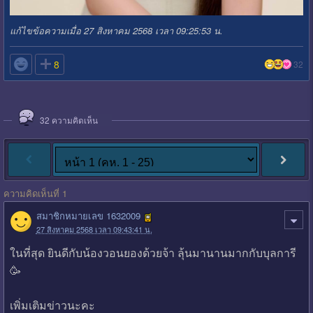
แก้ไขข้อความเมื่อ 27 สิงหาคม 2568 เวลา 09:25:53 น.

8
32
32
ความคิดเห็น
ความคิดเห็นที่ 1
สมาชิกหมายเลข 1632009
27 สิงหาคม 2568 เวลา 09:43:41 น.
ในที่สุด ยินดีกับน้องวอนยองด้วยจ้า ลุ้นมานานมากกับบุลการี
🥳
เพิ่มเติมข่าวนะคะ