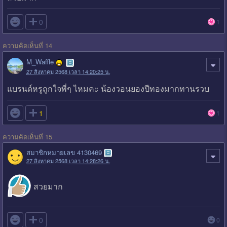

0
1
ความคิดเห็นที่ 14
M_Waffle
27 สิงหาคม 2568 เวลา 14:20:25 น.
แบรนด์หรูถูกใจพี่ๆ ไหมคะ น้องวอนยองปีทองมากทานรวบ

1
1
ความคิดเห็นที่ 15
สมาชิกหมายเลข 4130469
27 สิงหาคม 2568 เวลา 14:28:26 น.
สวยมาก

0
0