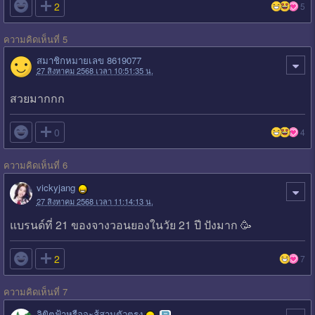

2
5
ความคิดเห็นที่ 5
สมาชิกหมายเลข 8619077
27 สิงหาคม 2568 เวลา 10:51:35 น.
สวยมากกก

0
4
ความคิดเห็นที่ 6
vickyjang
27 สิงหาคม 2568 เวลา 11:14:13 น.
แบรนด์ที่ 21 ของจางวอนยองในวัย 21 ปี ปังมาก 🥳

2
7
ความคิดเห็นที่ 7
ลิขิตฟ้าหรือจะสู้สามตัวตรง