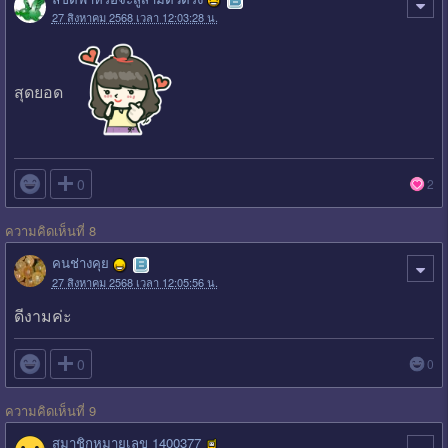
27 สิงหาคม 2568 เวลา 12:03:28 น.
สุดยอด

0
2
ความคิดเห็นที่ 8
คนช่างคุย
27 สิงหาคม 2568 เวลา 12:05:56 น.
ดีงามค่ะ

0
0
ความคิดเห็นที่ 9
สมาชิกหมายเลข 1400377