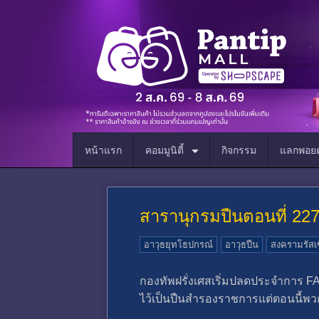
หน้าแรก
คอมมูนิตี้
กิจกรรม
แลกพอยต
สารานุกรมปืนตอนที่ 2
อาวุธยุทโธปกรณ์
อาวุธปืน
สงครามรัสเซ
กองทัพฝรั่งเศสเริ่มปลดประจำการ FAM
ไว้เป็นปืนสำรองราชการแต่ตอนนี้พว