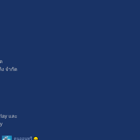
ัด
ิง จำกัด
Play และ
ry
คนออนทรี