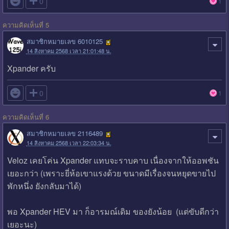

0
1
ความคิดเห็นที่ 5
สมาชิกหมายเลข 6010125
14 สิงหาคม 2568 เวลา 21:01:48 น.
Xpander ครับ

0
1
ความคิดเห็นที่ 6
สมาชิกหมายเลข 2116489
14 สิงหาคม 2568 เวลา 22:03:34 น.
Veloz เคยโค่น Xpander แทบจะราบคาบ เนื่องจากให้ออพชัน
เยอะกว่า (เพราะยี่ห้อเขาแรงด้วย ขนาดมีเรื่องจนหยุดขายไป
พักหนึ่ง ยังกลับมาได้)
พอ Xpander HEV มา ก็อารมณ์เดิม ของยังน้อย (แต่ขับดีกว่า
เยอะนะ)