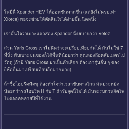
ในปีนี้ Xpander HEV ให้ออพชันมากขึ้น (แต่ยังไม่ครบเท่า
Xforce) พอจะช่วยให้ตัดสินใจได้ง่ายขึ้น นิดหนึ่ง
เรามั่นใจว่าเบาะแถวสอง Xpander นั่งสบายกว่า Veloz
ส่วน Yaris Cross เราไม่คิดว่าจะเปรียบเทียบกันได้ มันไม่ใช่ 7
ที่นั่ง พับเบาะขนของก็ได้พื้นที่น้อยกว่า คุณลองถือตลับเมตรไป
วัดดู (ถ้ามี Yaris Cross มาเป็นตัวเลือก ต้องเอารุ่นอื่น ๆ ของ
ยี่ห้ออื่นมาเปรียบเทียบอีกมากมาย)
ถ้าซื้อไฮบริดมิตซู ต้องทำใจว่าเวลาขับทางไกล มันประหยัด
น้อยกว่ารถไฮบริด H กับ T ถ้ารับจุดนี้ไม่ได้ มันจะรบกวนจิตใจ
ไปตลอดหลายปีที่ใช้งาน