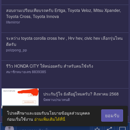
สอบถามเปรียบเทียบรถครับ Ertiga, Toyota Veloz, Mitsu Xpander,
Toyota Cross, Toyota Innova
lifemirror
ระหว่าง toyota corolla cross hev , Hrv hev, civic hev เลือกรุ่นไหน
ดีครับ
polzpong_pp
รีวิว HONDA CITY ให้หน่อยครับ สำหรับคนใช้จริง
สมาชิกหมายเลข 8839385
ประกันรู้ใจ ยังดีอยู่ไหมครับ? สิงหาคม 2568
นิพพานปรมวทนติ
โปรดศึกษาและยอมรับนโยบายข้อมูลส่วนบุคคล
ยอมรับ
ก่อนเริ่มใช้งาน
อ่านเพิ่มเติมได้ที่นี่