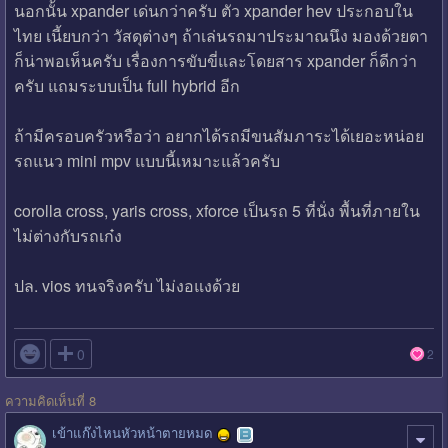
นอกนั้น xpander เด่นกว่าครับ ตัว xpander hev ประกอบใน
ไทย เนี้ยบกว่า วัสดุต่างๆ ถ้าเล่นรถมาประมาณนึง มองด้วยตา
ก็น่าพอเห็นครับ เรื่องการขับขี่และโดยสาร xpander ก็ดีกว่า
ครับ แถมระบบเป็น full hybrid อีก
ถ้ามีครอบครัวหรือว่า อยากได้รถมีขนสัมภาระได้เยอะหน่อย
รถแนว mini mpv แบบนี้เหมาะแล้วครับ
corolla cross, yaris cross, xforce เป็นรถ 5 ที่นั่ง พื้นที่ภายใน
ไม่ต่างกับรถเก๋ง
ปล. vios ทนจริงครับ ไม่งอแงด้วย

0
2
ความคิดเห็นที่ 8
เข้าแก๊งไหนหัวหน้าตายหมด