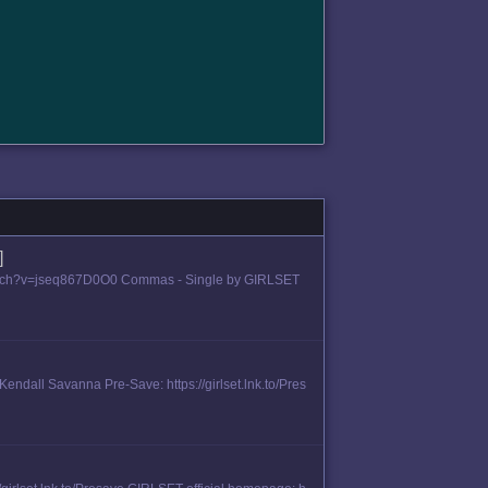
]
watch?v=jseq867D0O0 Commas - Single by GIRLSET
ndall Savanna Pre-Save: https://girlset.lnk.to/Pres