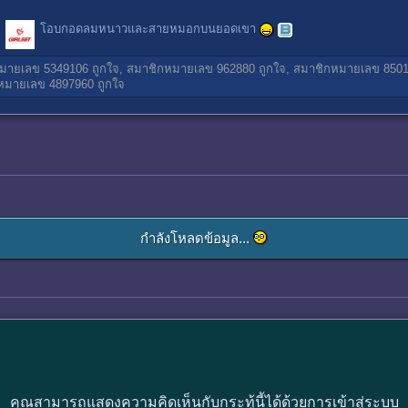
โอบกอดลมหนาวและสายหมอกบนยอดเขา
มายเลข 5349106
ถูกใจ,
สมาชิกหมายเลข 962880
ถูกใจ,
สมาชิกหมายเลข 850
หมายเลข 4897960
ถูกใจ
กำลังโหลดข้อมูล...
คุณสามารถแสดงความคิดเห็นกับกระทู้นี้ได้ด้วยการเข้าสู่ระบบ