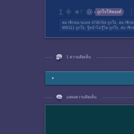
1
ถูกใจให้พอยต์
7
สมาชิกหมายเลข 4745764
ถูกใจ,
สมาชิกห
995311
ถูกใจ,
รู้หน้าไม่รู้ไต
ถูกใจ,
สมาชิก
1 ความคิดเห็น
▼
แสดงความคิดเห็น