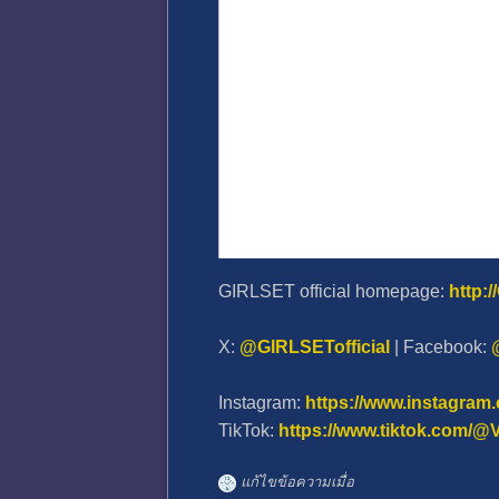
GIRLSET official homepage:
http:
X:
@GIRLSETofficial
| Facebook:
Instagram:
https://www.instagram
TikTok:
https://www.tiktok.com/
แก้ไขข้อความเมื่อ