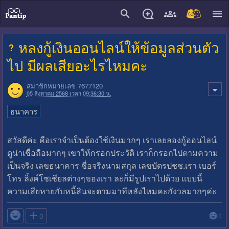
close
หลงกู้เงินออนไลน์ให้ข้อมูลส่วนตัว
ไป มีผลเสียอะไรไหมคะ
สมาชิกหมายเลข 7677120
05 สิงหาคม 2568 เวลา 09:36:30 น.
ธนาคาร
สวัสดีค่ะ คือเราจำเป็นต้องใช้เงินมากๆ เราเลยลองกู้ออนไลน์
ดูน่าเชื่อถือมากๆ เขาให้กรอกประวัติ เราก็กรอกไปตามความ
เป็นจริง เลขธนาคาร ชื่อจริงนามสกุล เลขบัตรปชช.เรา เบอร์
โทร ลิ้งค์โซเชียลต่างๆของเรา ละก็มีรูปเราไปด้วย แบบนี้
ความเสียหายกับหนี้สินจะตามมาทีหลังไหมคะกังวลมากๆค่ะ

0
0