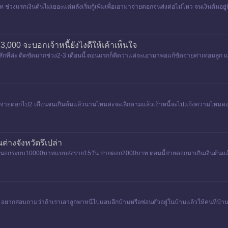
แรกเงินต้นไม่เยอะแต่หลังเริ่มกู้เพิ่มเพื่อเอามาจ่ายดอกจนส่งต่อไม่ไหว จนเงินต้นอยู่ท
000 จะบอกเจ้าหนี้ยังไงดีให้เค้าเห็นใจ
้สักทีค่ะ ติดขัดมากช่วง2-3 เดือนนี้ ตอนแรกก็คิดว่าแค่จะเอามาพอแก้ขัดจ่ายค่าเทอมลูก แ
600 จ่ายดอกไป2 เดือนจนเกินต้นแล้วนานไหมค่ะจะเลิกตามแล้วเจ้าหนี้จะไปแจ้งความไห
่างจังห​วัดรึเปล่า
้นอกระบบ10000บาทแบบส่งราย15วัน​ จ่ายดอก2000บาท​ ตอนนี้​จ่ายดอกมาเกินเงินต้นแล้ว​
้ว อยากสอบถามว่าถ้าเราเอาลูกพาหนีไปแอบอีกบ้านหรือซ่อนตัวอยู่ในบ้านแล้วให้คนที่บ้าน