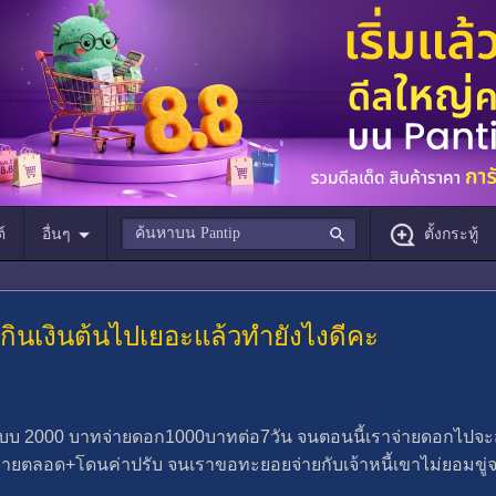
์
อื่นๆ
ตั้งกระทู้
เกินเงินต้นไปเยอะแล้วทำยังไงดีคะ
กระบบ 2000 บาทจ่ายดอก1000บาทต่อ7วัน จนตอนนี้เราจ่ายดอกไปจะส
ต่จ่ายตลอด+โดนค่าปรับ จนเราขอทะยอยจ่ายกับเจ้าหนี้เขาไม่ยอมขู