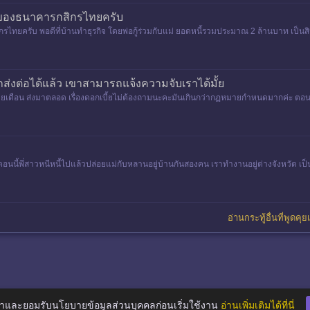
บ้านของธนาคารกสิกรไทยครับ
กรไทยครับ พอดีที่บ้านทำธุรกิจ โดยพ่อกู้ร่วมกับแม่ ยอดหนี้รวมประมาณ 2 ล้านบาท เป็นสินเช
ส่งต่อได้แล้ว เขาสามารถแจ้งความจับเราได้มั้ย
 รายเดือน ส่งมาตลอด เรื่องดอกเบี้ยไม่ต้องถามนะคะมันเกินกว่ากฏหมายกำหนดมากค่ะ ตอ
น ตอนนี้พี่สาวหนีหนี้ไปแล้วปล่อยแม่กับหลานอยู่บ้านกันสองคน เราทำงานอยู่ต่างจังหวัด เป
อ่านกระทู้อื่นที่พูดคุ
าและยอมรับนโยบายข้อมูลส่วนบุคคลก่อนเริ่มใช้งาน
อ่านเพิ่มเติมได้ที่นี่