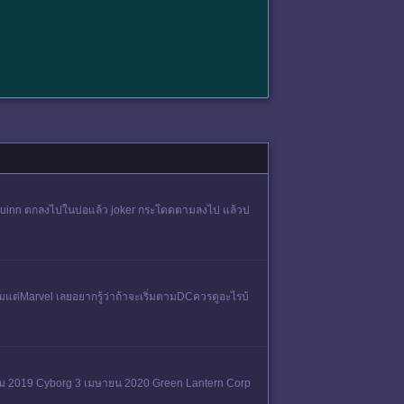
ey quinn ตกลงไปในบ่อแล้ว joker กระโดดตามลงไป แล้วบ่
ามแต่Marvel เลยอยากรู้ว่าถ้าจะเริ่มตามDCควรดูอะไรบ้
ม 2019 Cyborg 3 เมษายน 2020 Green Lantern Corp