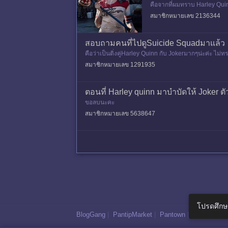
คือจากที่ผมทราบ Harley Qui
จำได้ว่าตัวละครนี้ไม่ได้เก่งก
สมาชิกหมายเลข 2136344
สอบถามคนที่ไปดูSuicide Squadมาแล้ว
คือว่าเป็นติ่งคู่Harley Quinn กับ Jokerมากๆน่ะค่ะ ไม่ท
สมาชิกหมายเลข 1291935
ตอนที่ Harley quinn มาบำบัดให้ Joker ต
ขอลบนะคะ
สมาชิกหมายเลข 5638647
โปรดศึกษ
BlogGang
|
PantipMarket
|
Pantown
|
Maggang