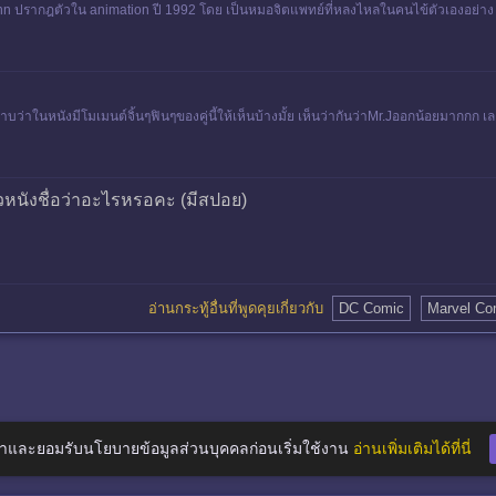
nn ปรากฎตัวใน animation ปี 1992 โดย เป็นหมอจิตแพทย์ที่หลงไหลในคนไข้ตัวเองอย่าง
าจ หรือ ดังอะไรมา
ราบว่าในหนังมีโมเมนต์จิ้นๆฟินๆของคู่นี้ให้เห็นบ้างมั้ย เห็นว่ากันว่าMr.Jออกน้อยมากกก เล
ัวหนังชื่อว่าอะไรหรอคะ (มีสปอย)
อ่านกระทู้อื่นที่พูดคุยเกี่ยวกับ
DC Comic
Marvel Co
าและยอมรับนโยบายข้อมูลส่วนบุคคลก่อนเริ่มใช้งาน
อ่านเพิ่มเติมได้ที่นี่