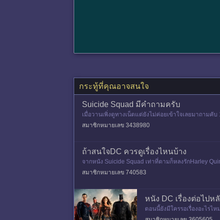
กระทู้ที่คุณอาจสนใจ
Suicide Squad มีคำถามครับ
เมื่อวานเพิ่งดูทางเน็ตแต่ยังไม่ค่อยเข้าใจเลยมาถามคั
อนั้นคืออะไร 4.ทุ
สมาชิกหมายเลข 3438980
ถ้าสนใจDC ควรดูเรื่องไหนบ้าง
จากหนัง Suicide Squad เท่าที่ตามก็หลงรักHarley Quin
างครับ เอาให้พอร
สมาชิกหมายเลข 740583
หนัง DC เรื่องต่อไปหล
ตอนนี้ยังมีใครรอเรื่องอะไ
s 24 กรกฎาคม 2020 ข่าวลือเรื่
สมาชิกหมายเลข 3605605