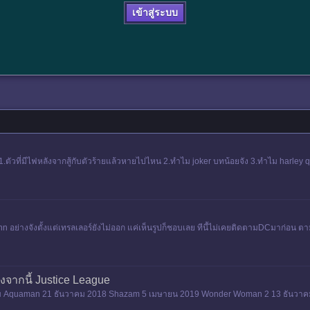
เข้าสู่ระบบ
บ 1.ตัวที่มีไฟหลังจากสู้กับตัวร้ายแล้วหายไปไหน 2.ทำไม joker บทน้อยจัง 3.ทำไม harl
n อย่างจังตั้งแต่เทรลเลอร์ยังไม่ออก แค่เห็นรูปก็ชอบเลย ทีนี้ไม่เคยติดตามDCมาก่อน ต
ังจากนี้ Justice League
รไหม Aquaman 21 ธันวาคม 2018 Shazam 5 เมษายน 2019 Wonder Woman 2 13 ธันวาค
องอื่นๆ/บางเรื่องก็