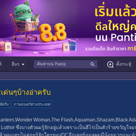
์
อื่นๆ
ตั้งกระทู้
เด่นๆบ้างอ่าครับ
ส์ฝรั่ง
ภาพยนตร์ต่างประเทศ
ntern,Wonder Woman,The Flash,Aquaman,Shazam,Black Adam,
uthor ซึ่งบางตัวผมรู้จักอยู่แล้วเพราะเป็นฮีโร่เป็นตัวร้ายขวัญใ
ี้แล้วผมแทบไม่ค่อยรู้จักใครของDCอีกเลยข้อมูลผมมีน้อยมากแนะน