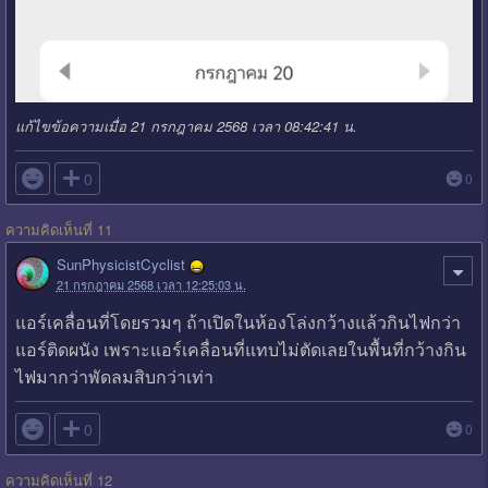
แก้ไขข้อความเมื่อ 21 กรกฎาคม 2568 เวลา 08:42:41 น.

0
0
ความคิดเห็นที่ 11
SunPhysicistCyclist
21 กรกฎาคม 2568 เวลา 12:25:03 น.
แอร์เคลื่อนที่โดยรวมๆ ถ้าเปิดในห้องโล่งกว้างแล้วกินไฟกว่า
แอร์ติดผนัง เพราะแอร์เคลื่อนที่แทบไม่ตัดเลยในพื้นที่กว้างกิน
ไฟมากว่าพัดลมสิบกว่าเท่า

0
0
ความคิดเห็นที่ 12