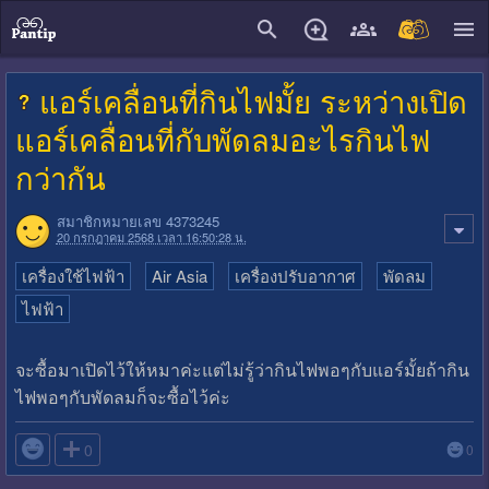
close
แอร์เคลื่อนที่กินไฟมั้ย ระหว่างเปิด
แอร์เคลื่อนที่กับพัดลมอะไรกินไฟ
กว่ากัน
สมาชิกหมายเลข 4373245
20 กรกฎาคม 2568 เวลา 16:50:28 น.
เครื่องใช้ไฟฟ้า
Air Asia
เครื่องปรับอากาศ
พัดลม
ไฟฟ้า
จะซื้อมาเปิดไว้ให้หมาค่ะแต่ไม่รู้ว่ากินไฟพอๆกับแอร์มั้ยถ้ากิน
ไฟพอๆกับพัดลมก็จะซื้อไว้ค่ะ

0
0