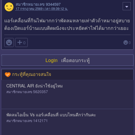
สมาชิกหมายเลข 9344597
17 กรกฎาคม 2569 เวลา 09:39:12 น.
แอร์เคลื่อนที่กินไฟมากกว่าพัดลมหลายเท่าตัวถ้าหมาอยู่สบาย
ต้องเปิดแอร์บ้านแบบติดผนังจะประหยัดค่าไฟได้มากกว่าเยอะ

0
0
Login
เพื่อตอบกระทู้
กระทู้ที่คุณอาจสนใจ
CENTRAL AIR ยังน่าใช้อยู่ไหม
สมาชิกหมายเลข 5620357
พัดลมไอเย็น Vs แอร์เคลื่อนที่ แบบไหนดีกว่ากันคะ
สมาชิกหมายเลข 1412171