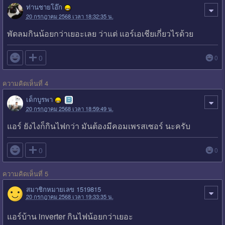
ท่านชายโอ๊ก
20 กรกฎาคม 2568 เวลา 18:32:35 น.
พัดลมกินน้อยกว่าเยอะเลย ว่าแต่ แอร์เอเชียเกี่ยวไรด้วย

0
0
ความคิดเห็นที่ 4
เด็กบูรพา
20 กรกฎาคม 2568 เวลา 18:59:49 น.
แอร์ ยังไงก็กินไฟกว่า มันต้องมีคอมเพรสเซอร์ นะครับ

0
0
ความคิดเห็นที่ 5
สมาชิกหมายเลข 1519815
20 กรกฎาคม 2568 เวลา 19:33:35 น.
แอร์บ้าน inverter กินไฟน้อยกว่าเยอะ