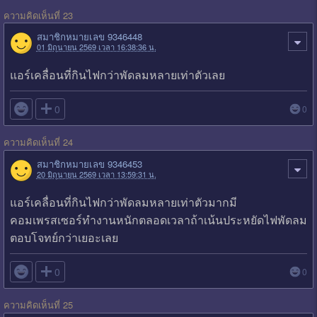
ความคิดเห็นที่ 23
สมาชิกหมายเลข 9346448
01 มิถุนายน 2569 เวลา 16:38:36 น.
แอร์เคลื่อนที่กินไฟกว่าพัดลมหลายเท่าตัวเลย

0
0
ความคิดเห็นที่ 24
สมาชิกหมายเลข 9346453
20 มิถุนายน 2569 เวลา 13:59:31 น.
แอร์เคลื่อนที่กินไฟกว่าพัดลมหลายเท่าตัวมากมี
คอมเพรสเซอร์ทำงานหนักตลอดเวลาถ้าเน้นประหยัดไฟพัดลม
ตอบโจทย์กว่าเยอะเลย

0
0
ความคิดเห็นที่ 25