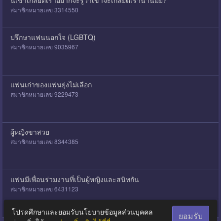
สมาชิกหมายเลข 3314550
ปรึกษาแฟนนอกใจ (LGBTQ)
สมาชิกหมายเลข 9035967
แฟนเก่าของแฟนยุ่งไม่เลือก
สมาชิกหมายเลข 9229473
ผู้หญิงขาสวย
สมาชิกหมายเลข 8344385
แฟนมีเพื่อนร่วมงานที่เป็นผู้หญิงและสนิทกัน
สมาชิกหมายเลข 6431123
โปรดศึกษาและยอมรับนโยบายข้อมูลส่วนบุคคล
ยอมรับ