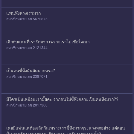
แฟนหึงหวงเรามาก
สมาชิกหมายเลข 5672875
เลิกกับแฟนที่เรารักมาก เพราะเราไม่เชื่อใจเขา
สมาชิกหมายเลข 2121344
เป็นคนขี้หึงมันผิดมากหรอ?
สมาชิกหมายเลข 2387071
มีใครเป็นเหมือนเรามั้ยคะ จากคนไม่ขี้หึงกลายเป็นคนหึงมาก??
สมาชิกหมายเลข 2017360
เคยมีแฟนแต่ต้องเลิกกันเพราะเราขี้หึงมากๆระแวงทุกอย่าง แต่ตอน
นี้เขาเกลียดเราอยากจะรู้ว่าเขาจะเกลียดเรานานมั้ย?