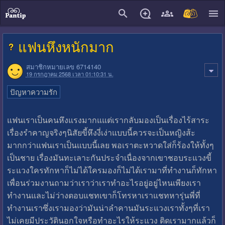
close
แฟนหึงหนักมาก
สมาชิกหมายเลข 6714140
19 กรกฎาคม 2568 เวลา 01:10:31 น.
ปัญหาความรัก
แฟนเราเป็นคนหึงแรงมากแแต่เรากลับมองเป็นเรื่องไร้สาระ
เรื่องรำคาญจริงๆนิสัยขี้หึงงี่เง่าแบบนี้ควรจะเป็นหญิงส้ะ
มากกว่าแฟนเราเป็นแบบนี้เลย พอเราตะหวาดใส่ก็ร้องให้ทั้งๆ
เป็นชาย เรื่องมันทะเลาะกันประจำเนื่องจากเขาชอบระแวงขี้
ระแวงใครทักหาก็ไม่ได้ใครมองก็ไม่ได้เรามาที่ทำงานก็ทักหา
เพื่อนร่วมงานถามว่าเราว่าเราทำอะไรอยู่อยู่ไหนเพียงเรา
ทำงานและไม่ว่างตอบแชทเขาก็โทรหาเราแชทหารุ่นพี่ที่
ทำงานเราซึ่งเรามองว่ามันน่าลำคานมันระแวงเราทั้งๆที่เรา
ไม่เคยมีประวัตินอกใจหรือทำอะไรให้ระแวง ติดเรามากแล้วก็