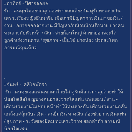
#อาทิตย์ - ปีศาจลอย v
รัก - คนคุยไม่อยากคุยต่อเพราะถกเถียงกัน คู่รักทะเลาะกัน
เพราะเรื่องหญิงอื่นมาจีบ เมียเก่ามีปัญหาการเงินมาขอเงิน /
งาน - อยากออกจากงาน มีปัญหากับหัวหน้าหรือนาย บางคน
ทะเลาะกับหัวหน้า / เงิน - จ่ายก้อนใหญ่ ค้าขายอาจจะได้
ลูกค้าเร่งงานด่วน / สุขภาพ - เป็นไข้ ปวดน่อง ปวดสะโพก
อารมณ์ฉุนเฉียว
.
#จันทร์ - คลีโอพัตรา
รัก - คนคุยเจอแฟนเขามาโวยใส่ คู่รักมีสาวมาคุยด้วยทำให้
น้อยใจเสียใจ ญบางคนอาละวาดใส่แฟน แฟนงอน / งาน -
เพื่อนร่วมงานไม่ชอบหน้าทำให้ทะเลาะกัน เพื่อนร่วมงานกลั่น
แกล้งแต่สู้กลับ / เงิน - คนยืมเงิน ทวงเงิน ต้องช่วยการเงินแฟน
/ สุขภาพ - ระวังของมีคม ทะเลาะวิวาท ยอกลำตัว อารมณ์
น้อยใจแฟน