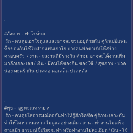
.
#อังคาร - ฟาโรห์บล
รัก - คนคุยเอาใจดูแลและอาจจะชวนอยู่ด้วยกัน คู่รักเปย์แฟน
ซื้อของกินใช้ไปฝากแฟนเอาใจ บางคนพ่อตาเร่งให้สร้าง
ครอบครัว / งาน - ผลงานดีมีรางวัล คำชม อาจจะได้งานเพิ่ม
มาอีกเยอะเลย / เงิน - มีคนให้ของกิน ของใช้ / สุขภาพ - ปวด
น่อง ตะคริวกิน ปวดคอ คอเคล็ด ปวดหลัง
.
#พุธ - อูฐทะเลทราย v
รัก - คนคุยใส่อารมณ์ต่อกันทำให้รู้สึกจืดชืด คู่รักทะเลาะกัน
ทำให้ไม่หวานแหวว ไม่ดูแลอย่างเดิม / งาน - ทำงานไม่เสร็จ
ตามเป้า อารมณ์ขี้เกียจจะทำ หรือทำงานไม่ละเอียด / เงิน - ใช้