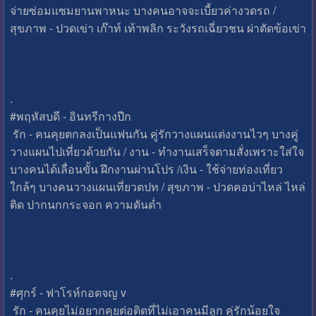
จ่ายซ่อมแซมยานพาหนะ บางคนอาจจะเบี้ยวค่างวดรถ /
สุขภาพ - ปวดเข่า เก๊าท์ เท้าพลิก ระวังรถเฉี่ยวชน ผ่าตัดข้อเข่า
.
#พฤหัสบดี - อินทรีกางปีก
รัก - คนคุยตกลงเป็นแฟนกัน คู่รักวางแผนแต่งงานไวๆ บางคู่
วางแผนไปเที่ยวด้วยกัน / งาน - ทำงานเสร็จตามสั่งเพราะใส่ใจ
บางคนได้เลื่อนขั้น ฝึกงานผ่านโปร /เงิน - ใช้จ่ายท่องเที่ยว
ใกล้ๆ บางคนวางแผนเที่ยวตปท / สุขภาพ - ปวดคอบ่าไหล่ ไหล่
ติด ปากนกกระจอก ความดันต่ำ
.
#ศุกร์ - ฟาโรห์กอดจญ v
รัก - คนคุยไม่อยากคุยต่อติดที่ไม่เอาคนมีลูก คู่รักน้อยใจ