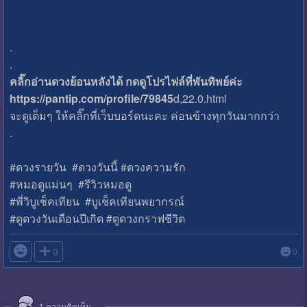
.
.
คลิ๊กอ่านดวงย้อนหลังได้ กดดูโปรไฟล์ที่พันทิพย์ค่ะ
https://pantip.com/profile/79845
d,22.0.html
จะดูเต็มๆ ให้คลิ๊กที่เว็บบอร์ดนะคะ ค่อนข้างทุกวันมากกว่า
.
#ดวงรายวัน​ #ดวงวันนี้ #ดวงความรัก
#หมอดูแม่นๆ #รีวิวหมอดู
#พี่วิบูเช็คเทียน #บูเช็คเทียนพยากรณ์
#ดูดวงวันเดือนปีเกิด #ดูดวงกราฟชีวิต

0
0
1
ความคิดเห็น