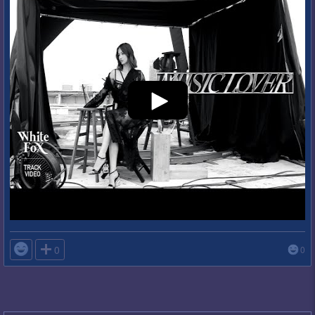

0
0