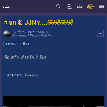
close
จก🦎 JJNY....🤣🤣🤣🤣
สมาชิกหมายเลข 7544430
08 กรกฎาคม 2568 เวลา 18:04:06 น.
การ์ตูนการเมือง
เตือนแล้ว เตือนอีก ก็เถียง
ตามสบาย💯✊✊✊✊✊