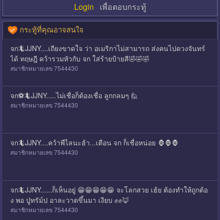
Login
เพื่อตอบกระทู้
กระทู้ที่คุณอาจสนใจ
จก🦎JJNY....เถียงขาดใจ ว่า อเมริกาไม่สามารถ ส่งคนไปดวงจันทร์
ได้ ทฤษฎี คว้ารวมหัวกับ จก ใส่ร้ายป้ายสี🤣🤣🤣
สมาชิกหมายเลข 7544430
จก⚽🦎JJNY.....ไม่เชื่อก็ต้องเชื่อ ลูกกลมๆ 🙋
สมาชิกหมายเลข 7544430
จก🦎JJNY....คว้าพืไลนะฮ้า...เตือน จก ก็เชื่อหน่อย 🦍🦍🦍
สมาชิกหมายเลข 7544430
จก🦎JJNY......ก็เห็นอยู่ 😁😁😁😁😁 จะโลกสวย เฮ้ย ต้องทำให้ถูกต้อ
ง พอ ปู่ทรัม์ป อาละวาดขึ้นมา เงียบ ✊✊🦊
สมาชิกหมายเลข 7544430