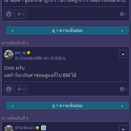

0
0
ดู 1 ความเห็นย่อย
∨
∨
ความคิดเห็นที่ 3
pro_aj
01 กรกฎาคม 2568 เวลา 13:19:23 น.
Civic ครับ
แต่ถ้าไหวกับค่าซ่อมดูแลก็ไป​ BM ได้

0
0
ดู 1 ความเห็นย่อย
∨
∨
ความคิดเห็นที่ 4
ย่านวดแมว