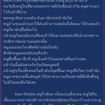
หลังจากที่ทำก็รู้สึกผิดกับตัวเองมากหนูไม่รู้จำทำยังไง
จนวันนึงหนูไปเที่ยวเล่นสงกรานต์กับเพื่อน2-3วัน หนูฝากแมว
ไว้กับน้าที่บ้าน
พอหนูกลับมาเจอมัน มันมานั่งรอหน้าบันได
หนูอ้าแขนแล้วบอกให้มันเข้ามากอดมันก็เดิดนมาให้กอดแล้ว
หนูก็พามันขึ้นห้องไป
แล้วหนูก็นอนล้มบนเตียงแล้วให้แมวนอนตรงที่หน้าอกเพราะ
ปกติเขาชอบมานอนตรงนั้น
หนูนอนเล่นโทรศัพท์ส่วนมันก็หลับ
สักพักหนูเผลอหลับจนถึงเช้า
หนูตื่นขึ้นมาอีกที หนูเห็นเค้าไปนอนตายที่มุมกำแพง
แล้ววันนั้นมันตรงกับวันเกิดหนูพอดี
แล้วอยู่ๆเรื่องทั้งหมดในหัวมันก็ผุดขึ้นมาหนูเสียใจมากเค้านัก
หนูมากขนาดนี้แต่หนูทำให้เขาทรมานเกือบตายนี่คือสิ่งที่หนู
ไม่มีวันเคยลืมได้เลย
จนมาปัจจุบัน หนูก็กลับมาเป็นแบบเมื่อก่อน หนูได้รับ
เลี้ยงแมวจรมาสองตัว พวกมันชอบคุ้ยขยะกินเอาก้างเอากระดู