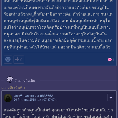
แทะแทะกินทั้งๆที่อาหารก็เทให้ตลอดแต่คือกินหมดไว้มาก เท
เยอะแค่ไหนก็หมด พวกมันดื้อยิ่งกว่าแมวตัวเดิมของหนูเป็น
ร้อยเท่าแล้วกหนูก็กลับมามีอาการเดิม ทำร้ายและทรมาน แต่
พอหนูทำหนูด็ยิ่งรู้สึกผิด แต่ถึงว่าแบบนั้นหนูก็ยังคงทำ หนูไม่
แน่ใจว่าหนูเป็นพวกโรคจิตหรือป่าว แต่ที่หนูเป็นแบบนี้เพราะ
หนูอาจจะมีปมในใจตอนเด็กแลรวมเรื่องแย่ๆในปัจจุบันมัน
สะสมอยู่ในความคิด หนูอยากเลิกมีพฤติกรรมแบบนี้ ช่วยบอก
หนูทีหนูทำอย่างไรได้บ้าง แต่ไม่อยากมีพฤติกรรมแบบนี้แล้ว

0
1
7
ความคิดเห็น
ความคิดเห็นที่ 1
สมาชิกหมายเลข 8885662
26 มิถุนายน 2568 เวลา 07:37:07 น.
ลองคิดดูว่าถ้าคุณเป็นสัตว์ คุณอยากโดนทำร้ายเหมือนกับเขา
ไหม ถ้าไม่ก็อย่าไปทำครับ สัตว์มันก็รักชีวิตของมันเหมือนกับ