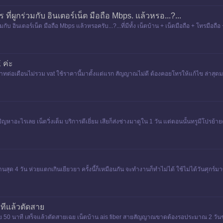
ปร ที่ผูกร่วมกับ อินเตอร์เน็ต มือถือ Mbps. แล้วหรอ...?...
กับ อินเตอร์เน็ต มือถือ Mbps แล้วหรอครับ...?...ที่มีทั้ง เน็ตบ้าน + เน็ตมือถือ + โทรมือถือ
 ค่ะ
ทต่อเดือนไม่รวม vat ใช้ราคานี้มาตั้งแต่แรก สัญญาณไม่ดี ต้องคอยโทรให้แก้ไข ล่าสุดมาเ
ัญหาอะไรเลย เน็ตวิ่งเต็ม บริการดีเยี่ยม เสียก็ส่งช่างมาดูใน 1 วัน แต่ตอนนั้นทรูมีโปรย
านสุด 4 วัน ห่วยแตกเกินเยียวยา ครั้งนี้ก็เหมือนกัน จะทำงานก็ทำไม่ได้ ใช้ไม่ได้วันศุกร์ม
าทีแล้วตัดสาย
สาย 50 นาที เสร็จแล้วตัดสายเฉย เน็ตบ้าน ais fiber สายสัญญาณขาดต้องรอประมาณ 2 วันช่