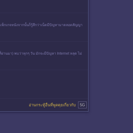
มแพ็กเกจหนังจากนั้นก็รู้สึกว่าเน็ตมีปัญหามาตลอดสัญญา
ี่ผ่านมา) พบว่าทุกๆ วัน มักจะมีปัญหา Internet หลุด ไม่
อ่านกระทู้อื่นที่พูดคุยเกี่ยวกับ
5G