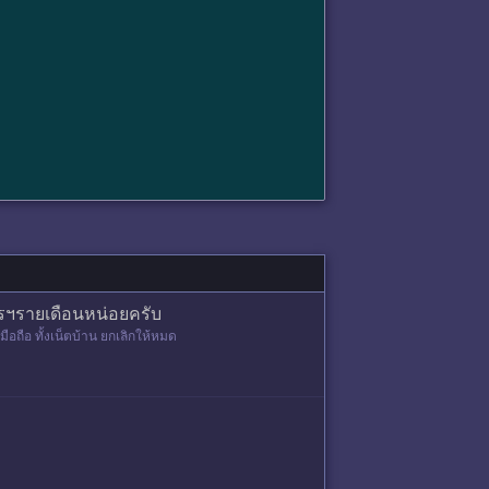
ปรฯรายเดือนหน่อยครับ
มือถือ ทั้งเน็ตบ้าน ยกเลิกให้หมด