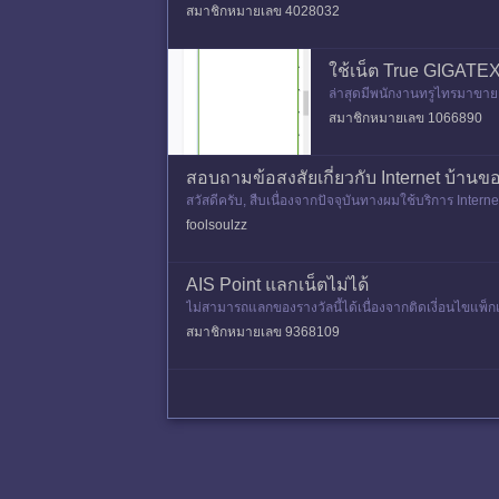
บริการเพื่อเปลี่
สมาชิกหมายเลข 4028032
ใช้เน็ต True GIGAT
ล่าสุดมีพนักงานทรูไทรมาขายแพ
ณขาดๆ หายๆ คือสายเน็ตมันสก
สมาชิกหมายเลข 1066890
สอบถามข้อสงสัยเกี่ยวกับ Internet บ้านข
สวัสดีครับ, สืบเนื่องจากปัจจุบันทางผมใช้บริการ Intern
ถึงหนึ่
foolsoulzz
AIS Point แลกเน็ตไม่ได้
ไม่สามารถแลกของรางวัลนี้ได้เนื่องจากติดเงี่อนไขแพ็ก
สมาชิกหมายเลข 9368109