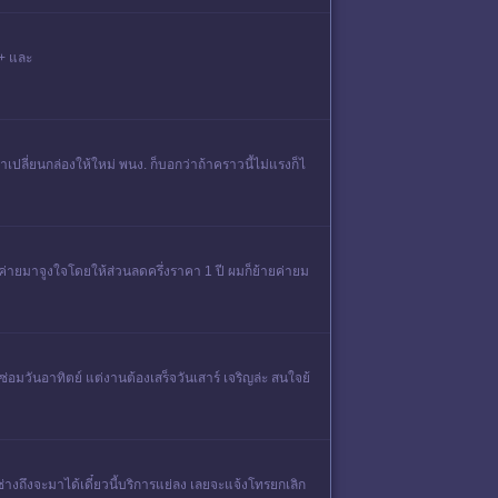
 + และ
ปลี่ยนกล่องให้ใหม่ พนง. ก็บอกว่าถ้าคราวนี้ไม่แรงก็ไ
้ายค่ายมาจูงใจโดยให้ส่วนลดครึ่งราคา 1 ปี ผมก็ย้ายค่ายม
าซ่อมวันอาทิตย์ แต่งานต้องเสร็จวันเสาร์ เจริญล่ะ สนใจย้
างถึงจะมาได้เดี๋ยวนี้บริการแย่ลง เลยจะแจ้งโทรยกเลิก