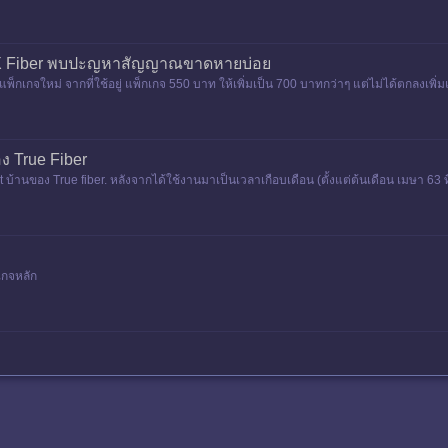
EX Fiber พบปะญหาสัญญาณขาดหายบ่อย
็กเกจใหม่ จากที่ใช้อยู่ แพ็กเกจ 550 บาท ให้เพิ่มเป็น 700 บาทกว่าๆ แต่ไม่ได้ตกลงเพิ่
ิตกันอยู่หร
อง True Fiber
et บ้านของ True fiber. หลังจากได้ใช้งานมาเป็นเวลาเกือบเดือน (ตั้งแต่ต้นเดือน เมษา 63 ท
เกจหลัก