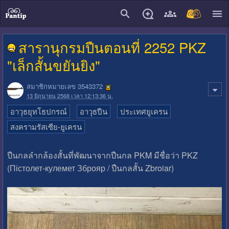
close
สารานุกรมปืนตอนที่ 2252 PKZ
"เล็กสั้นขยันยิง"
สมาชิกหมายเลข 3543372
13 มิถุนายน 2568 เวลา 12:13:36 น.
อาวุธยุทโธปกรณ์
อาวุธปืน
ประเทศยูเครน
สงครามรัสเซีย-ยูเครน
ปืนกลลำกล้องสั้นที่พัฒนาจากปืนกล PKM มีชื่อว่า PKZ
(Пістолет-кулемет Зброяр / ปืนกลสั้น Zbroiar)