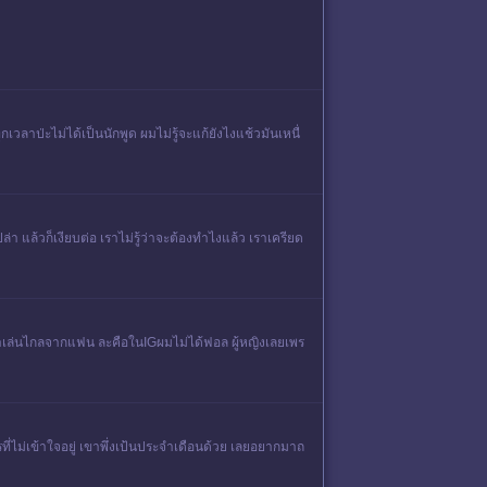
กเวลาป่ะไม่ได้เป็นนักพูด ผมไม่รู้จะแก้ยังไงแช้วมันเหนื่
่า แล้วก็เงียบต่อ เราไม่รู้ว่าจะต้องทำไงแล้ว เราเครียด
มาเล่นไกลจากแฟน ละคือในIGผมไม่ได้ฟอล ผู้หญิงเลยเพร
่ไม่เข้าใจอยู่ เขาพึ่งเป้นประจำเดือนด้วย เลยอยากมาถ