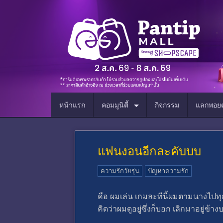
หน้าแรก
คอมมูนิตี้
กิจกรรม
แลกพอยต
แฟนงอนอีกละคับบบ
ความรักวัยรุ่น
ปัญหาความรัก
คือ ผมเล่น เกมละทีนี้ผมตามนางไปทุ
คิดว่าผมดูอยู่ซึ่งก็บอก เลิกมาอยู่ข้า