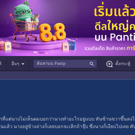
์
อื่นๆ
ตั้งกระทู้
กที่แต่นางไม่เห็นผมบอกว่านางทำอะไรอยู่แบบ หันซ้านขวาขึ้นลงไ
งบนแล้ว นางอยู่ข้างล่างก็เลยบอกจะเลิกถ้าจุ๊บ ซึ่งนางก็เงียบไปเลย คั