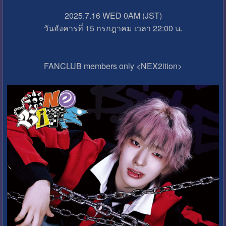
2025.7.16 WED 0AM (JST)
วันอังคารที่ 15 กรกฎาคม เวลา 22:00 น.
FANCLUB members only <NEX2ition>