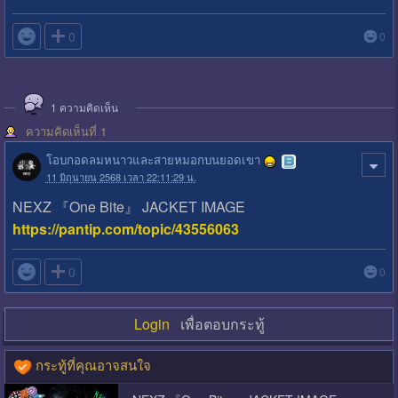

0
0
1
ความคิดเห็น
ความคิดเห็นที่ 1
โอบกอดลมหนาวและสายหมอกบนยอดเขา
11 มิถุนายน 2568 เวลา 22:11:29 น.
NEXZ 『One Bite』 JACKET IMAGE
https://pantip.com/topic/43556063

0
0
Login
เพื่อตอบกระทู้
กระทู้ที่คุณอาจสนใจ