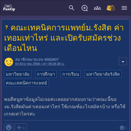
close
คณะเทคนิคการแพทย์ม.รังสิต ค่า
เทอมเท่าไหร่ และเปิดรับสมัครช่วง
เดือนไหน
สมาชิกหมายเลข 6582607
04 มิถุนายน 2568 เวลา 08:28:38 น.
มหาวิทยาลัย
การศึกษา
การเรียน
มหาวิทยาลัยรังสิต
คณะเทคนิคการแพทย์
พอดีหนูหาข้อมูลไม่เจอค่ะเลยอยากสอบถาม​ว่าคณะนี้ขอ
งม.รังสิตมันค่าเทอมเท่าไหร่ ใช้เกณฑ์อะไรสมัครบ้าง หรือใช้
เกรดเท่าไหร่ค่ะ

0
0