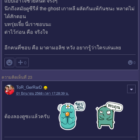
แบบเอาใจช่วยสันติ จริงๆ
นึกถึงสมัยดูซีรีส์ the ghost เกาหลี ผลัดกันแพ้กันชนะ พลาดไม่
ได้สักตอน
บทรุ่ยเจี๋ย นี่เราชอบนะ
ด่าไว้ก่อน คือ จริงใจ
อีกคนที่ชอบ คือ มาดามอลิซ หวัง อยากรู้ว่าใครเล่นเลย

0
0
ความคิดเห็นที่ 23
ToR_GerRarD
01 มิถุนายน 2568 เวลา 17:28:39 น.
ต้องลองดูซะแล้วครับ