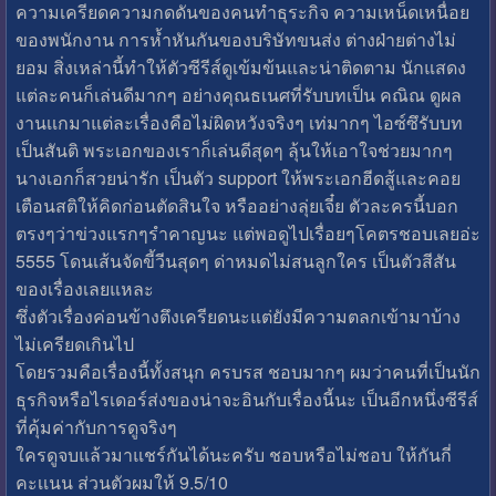
ความเครียดความกดดันของคนทำธุระกิจ ความเหน็ดเหนื่อย
ของพนักงาน การห้ำหันกันของบริษัทขนส่ง ต่างฝ่ายต่างไม่
ยอม สิ่งเหล่านี้ทำให้ตัวซีรีส์ดูเข้มข้นและน่าติดตาม นักแสดง
แต่ละคนก็เล่นดีมากๆ อย่างคุณธเนศที่รับบทเป็น คณิณ ดูผล
งานเเกมาแต่ละเรื่องคือไม่ผิดหวังจริงๆ เท่มากๆ ไอซ์ซึรับบท
เป็นสันติ พระเอกของเราก็เล่นดีสุดๆ ลุ้นให้เอาใจช่วยมากๆ
นางเอกก็สวยน่ารัก เป็นตัว support ให้พระเอกฮีดสู้และคอย
เตือนสติให้คิดก่อนตัดสินใจ หรืออย่างลุ่ยเจี๋ย ตัวละครนี้บอก
ตรงๆว่าข่วงแรกๆรำคาญนะ แต่พอดูไปเรื่อยๆโคตรชอบเลยอ่ะ
5555 โดนเส้นจัดขี้วีนสุดๆ ด่าหมดไม่สนลูกใคร เป็นตัวสีสัน
ของเรื่องเลยแหละ
ซึ่งตัวเรื่องค่อนข้างตึงเครียดนะแต่ยังมีความตลกเข้ามาบ้าง
ไม่เครียดเกินไป
โดยรวมคือเรื่องนี้ทั้งสนุก ครบรส ชอบมากๆ ผมว่าคนที่เป็นนัก
ธุรกิจหรือไรเดอร์ส่งของน่าจะอินกับเรื่องนี้นะ เป็นอีกหนึ่งซีรีส์
ที่คุ้มค่ากับการดูจริงๆ
ใครดูจบแล้วมาแชร์กันได้นะครับ ชอบหรือไม่ชอบ ให้กันกี่
คะเเนน ส่วนตัวผมให้ 9.5/10