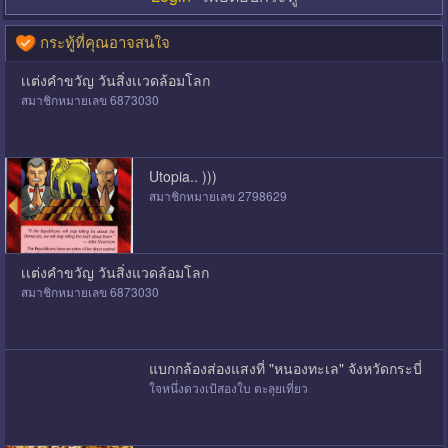
กระทู้ที่คุณอาจสนใจ
เเต่งคำขวัญ วันสิ่งเเวดล้อมโลก
สมาชิกหมายเลข 6873030
Utopia.. )))
สมาชิกหมายเลข 2798629
เเต่งคำขวัญ วันสิ่งแวดล้อมโลก
สมาชิกหมายเลข 6873030
แบกกล้องส่องแสงที่ "หนองทะเล" จังหวัดกระบี่
ใจหนึ่งดวงเป้สองใบ ตะลุยเที่ยว