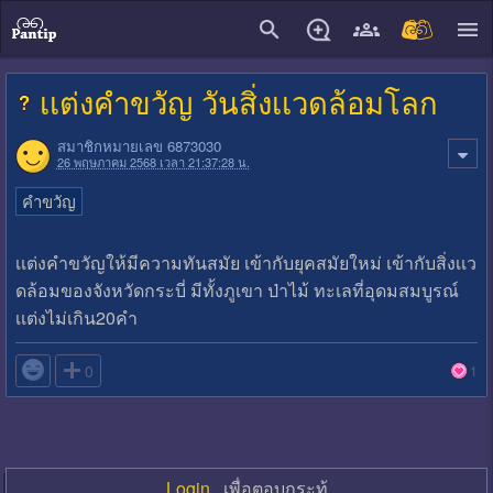
close
เเต่งคำขวัญ วันสิ่งเเวดล้อมโลก
สมาชิกหมายเลข 6873030
26 พฤษภาคม 2568 เวลา 21:37:28 น.
คำขวัญ
เเต่งคำขวัญให้มีความทันสมัย เข้ากับยุคสมัยใหม่ เข้ากับสิ่งเเว
ดล้อมของจังหวัดกระบี่ มีทั้งภูเขา ป่าไม้ ทะเลที่อุดมสมบูรณ์
เเต่งไม่เกิน20คำ

0
1
Login
เพื่อตอบกระทู้