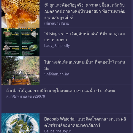
💯 ถูกและดียังมีอยู่จริง! ความสุขมื้อละหลักสิบ
ณ.ตลาดนัดกลางหมู่บ้านชายป่า ที่ธรรมชาติยั
งอุดมสมบูรณ์ 🍯
เที่ยวสบายสบาย
“4 Kings ราชาวัตถุดิบหน้าฝน” ที่มีราคาสูงแล
ะหาทานยาก
Lady_Simplicity
ไปกางเต็นท์นอนรับลมเย็นๆ ที่คลองน้ำไหลกัน
มะ
นกอีก๋อยปากเป็ด
ถ้าเลือกได้คุณอยากมีบ้านอยู่ใกล้ทะเล ภูเขา แม่น้ำ ป่า...กันค่ะ
สมาชิกหมายเลข 929079
Baobab Waterfall แนวคิดน้ำตกกลางทะเล ผลิ
ตไฟฟ้าพลิกอนาคตมาดากัสการ์
BallballtheBoy01