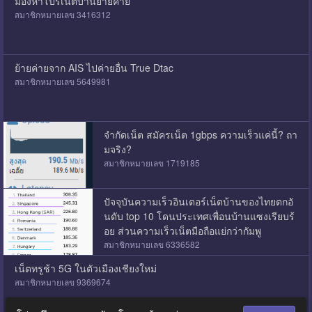
มองหาโปรเน็ตบ้านย้ายค่าย
สมาชิกหมายเลข 3416312
ย้ายค่ายจาก AIS ไปค่ายอื่น True Dtac
สมาชิกหมายเลข 5649981
จำกัดเน็ต สมัครเน็ต 1gbps ความเร็วแค่นี้? ถา
มจริง?
สมาชิกหมายเลข 1719185
ปัจจุบันความเร็วอินเตอร์เน็ตบ้านของไทยตกอั
นดับ top 10 โดนประเทศเพื่อนบ้านแซงเรียบร้
อย ส่วนความเร็วเน็ตมือถือแย่กว่ากัมพู
สมาชิกหมายเลข 6336582
เน็ตทรูช้า 5G ในตัวเมืองเชียงใหม่
สมาชิกหมายเลข 9369674