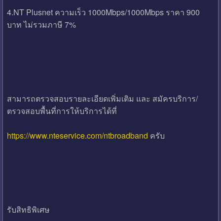
4.NT Plusnet ความเร็ว 1000Mbps/1000Mbps ราคา 900
บาท ไม่รวมภาษี 7%
สามารถตรวจสอบรายละเอียดเพิ่มเติม และ สมัครบริการ/
ตรวจสอบพื้นที่การให้บริการได้ที่
https://www.nteservice.com/ntbroadband
ครับ
รับสิทธิพิเศษ