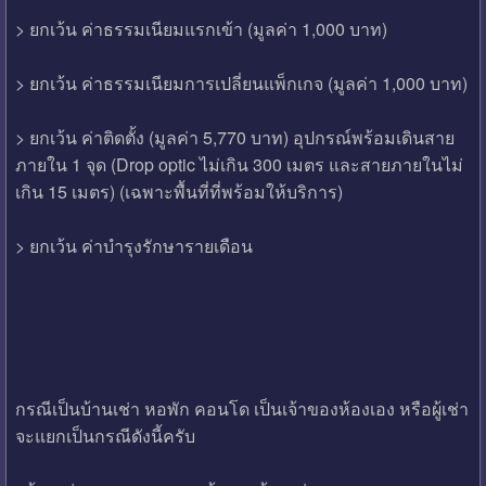
> ยกเว้น ค่าธรรมเนียมแรกเข้า (มูลค่า 1,000 บาท)
> ยกเว้น ค่าธรรมเนียมการเปลี่ยนแพ็กเกจ (มูลค่า 1,000 บาท)
> ยกเว้น ค่าติดตั้ง (มูลค่า 5,770 บาท) อุปกรณ์พร้อมเดินสาย
ภายใน 1 จุด (Drop optic ไม่เกิน 300 เมตร และสายภายในไม่
เกิน 15 เมตร) (เฉพาะพื้นที่ที่พร้อมให้บริการ)
> ยกเว้น ค่าบำรุงรักษารายเดือน
กรณีเป็นบ้านเช่า หอพัก คอนโด เป็นเจ้าของห้องเอง หรือผู้เช่า
จะแยกเป็นกรณีดังนี้ครับ