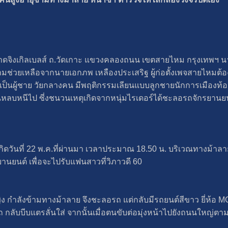
่ ตลาดจิงเกิลเบลส์ ถ.วัดเกาะ แขวงคลองถนน เขตสายไหม กรุงเทพฯ นา
ามช่วยเหลือจากนายเอกภพ เหลืองประเสริฐ ผู้ก่อตั้งเพจสายไหมต้อ
เป็นผู้ชาย วัยกลางคน มีพฤติกรรมเลียนแบบลูกชายนักการเมืองท้อ
ลบหนีไป ซี่งชนวนเหตุเกิดจากหนุ่มไรเดอร์ได้ชะลอรถจักรยานยนต์
ตุเกิดวันที่ 22 พ.ค.ที่ผ่านมา เวลาประมาณ 18.50 น. บริเวณทางม้
านยนต์ เพื่อจะไปรับแฟนสาวที่วิภาวดี 60
ิง กำลังข้ามทางม้าลาย จึงชะลอรถ แต่กลับมีรถยนต์สีขาว ยี่ห้อ MG
ับบีบแตรลั่นใส่ จากนั้นเมื่อตนขับต่อมุ่งหน้าไปยังถนนใหญ่ตา