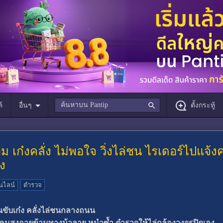
์
อื่นๆ
ตั้งกระทู้
าม เก๋งคลั่ง ไม่พอใจ วิ่งไล่ชน ไรเดอร์ไป
ง
นไลน์
ตำรวจ
นขับเก๋ง คลั่งไล่ชนกลางถนน
นสูงอายุข้ามทางม้าลาย หนำซ้ำ ตำรวจให้ไล่กล้องวงจรปิดเอง