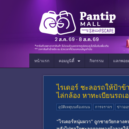
หน้าแรก
คอมมูนิตี้
กิจกรรม
แลกพอยต
ไรเดอร์ ชะลอรถให้ป้าข้
ไล่กล้อง หาทะเบียนรถเอ
อุบัติเหตุบนท้องถนน
การจราจร
ข่าวออ
“ไรเดอร์หนุ่มผวา” ถูกชายวัยกลางค
หลังไม่พอใจชะลอจอดทางม้าลายให้ค