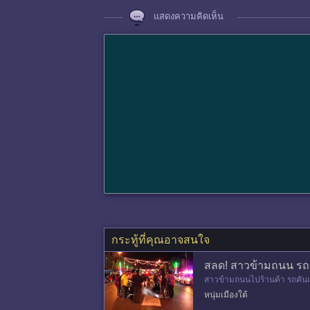
แสดงความคิดเห็น
กระทู้ที่คุณอาจสนใจ
สลด! สาวข้ามถนน รถช
สาวข้ามถนนไปร้านค้า รถคันแ
พ.ต.ท.พินิจ ศรสงคราม พนัก
หนุ่มเมืองใต้