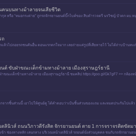
ชนคนบนทางม้าลายจนเสียชีวิต
ยากุล หรือ “หมอกระต่าย” ถูกรถจักรยานยนต์บิ๊กไบค์ของ สิบตำรวจตรี นรวิชญ์ บัวดก ผบ.หมู
บรถ
ถแล้วไปถอยรถชนคันอื่น ตอนแรกตกใจมาก เลยถ่ายแค่รูปที่เสียหายไว้ ไม่ได้ถ่าบป้านทะ
ล้วก็กลับมาบ้านม
นยนต์ ขับฝ่าขณะเด็กข้ามทางม้าลาย เมืองสุราษฎร์ธานี
ับฝ่าขณะเด็กข้ามทางม้าลาย เมืองสุราษฎร์ธานี ชมคลิป https://goo.gl/Gk7gF7 >> กล้องห
อกจากชิ้นส่วนนี้ เอาไปให้ศูนย์ดู ได้คำตอบว่าเป้นชิ้นส่วนของแถม และหมดประกันไปแล้ว ชิ้
ามแล้วละม
หน้าเดลินิวส์ ถนนวิภาวดีรังสิต จักรยานยนต์ ตาย 1 การจราจรติดขัดม
เข้า ช่องทางหลัก เลนกลาง บริเวณหน้าเดลินิวส์ รถยนต์นั่งส่วนบุคคล ชนกับรถจักรยานยนต์