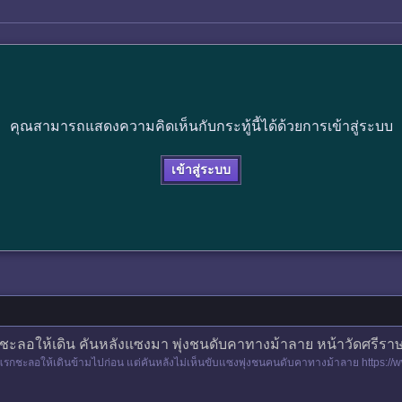
คุณสามารถแสดงความคิดเห็นกับกระทู้นี้ได้ด้วยการเข้าสู่ระบบ
เข้าสู่ระบบ
ะลอให้เดิน คันหลังแซงมา พุ่งชนดับคาทางม้าลาย หน้าวัดศรีร
รกชะลอให้เดินข้ามไปก่อน แต่คันหลังไม่เห็นขับแซงพุ่งชนคนดับคาทางม้าลาย https:
งานสอบสวน สภ.บางใหญ่ จ.นน