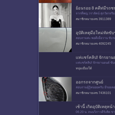
ย้อนรอย 8 คดีท่มีรถ
จากที่พญ.วราลัคน์ สุภวัตรจริ
ดป้ายทะเบียน ชนบริเวณทา
สมาชิกหมายเลข 3911389
อุบัติเหตุมือใหม่หัดขั
สอบถามค่ะ พอดีเมื่อวาน ขับร
วที่ปัดน้ำฝน พร้อมเบอร์โทร แ
สมาชิกหมายเลข 4092245
เเห่เเชร์คลิป! จักรยา
เเห่เเชร์คลิป! จักรยานยนต์ ข
ลังข้ามถนนบริเวณหน้าโรงเรีย
หนุ่มเมืองใต้
ออกรถจากศูนย์
สอบถามผู้รู้หน่อยครับ มีรอยล
านขวา ออกรถคราวหลังต้องถ
สมาชิกหมายเลข 7436101
เช้านี้ เกิดอุบัติเหตุ
06.20 น. ถนนวิภาวดีรังสิต ขา