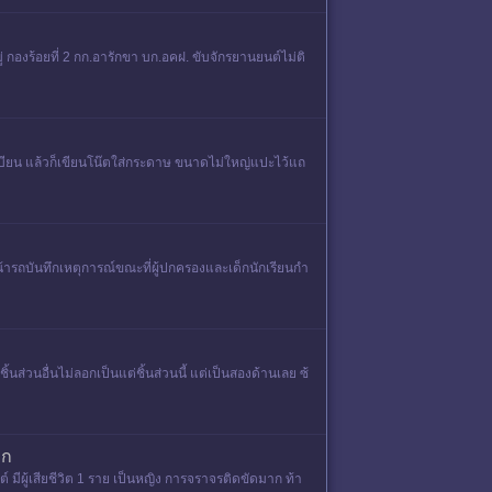
่ กองร้อยที่ 2 กก.อารักขา บก.อคฝ. ขับจักรยานยนต์ไม่ติ
เบียน แล้วก็เขียนโน๊ตใส่กระดาษ ขนาดไม่ใหญ่แปะไว้แถ
น้ารถบันทึกเหตุการณ์ขณะที่ผู้ปกครองและเด็กนักเรียนกำ
นส่วนอื่นไม่ลอกเป็นแต่ชิ้นส่วนนี้ แต่เป็นสองด้านเลย ซ้
าก
 มีผู้เสียชีวิต 1 ราย เป็นหญิง การจราจรติดขัดมาก ท้า