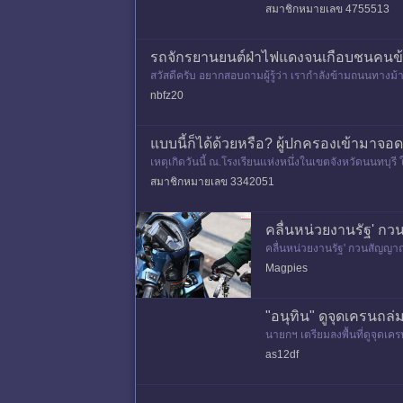
ยแถวสะสมแยกฐานทัพอากาศ 
สมาชิกหมายเลข 4755513
รถจักรยานยนต์ฝ่าไฟแดงจนเกือบชนคนข้
สวัสดีครับ อยากสอบถามผู้รู้ว่า เรากำลังข้ามถนนทาง
ว) และไม่หันกลับมามองเล
nbfz20
แบบนี้ก็ได้ด้วยหรือ? ผู้ปกครองเข้ามาจ
เหตุเกิดวันนี้ ณ.โรงเรียนแห่งหนึ่งในเขตจังหวัดนนทบ
รยานยนต์อีกหนึ่งคันแ
สมาชิกหมายเลข 3342051
คลื่นหน่วยงานรัฐ' 
คลื่นหน่วยงานรัฐ' กวนสัญญา
แขวงพลับพลา เขตวังทองหลาง
Magpies
"อนุทิน" ดูจุดเครนถล่
นายกฯ เตรียมลงพื้นที่ดูจุดเ
โต้เถียง เมื่อเวลา 11.15 น.วันท
as12df