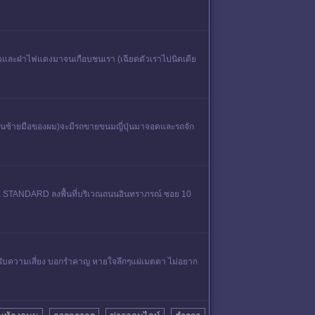
็วและฝ่าไฟแดงมาจนเกือบชนเรา (เฉียดตัวเราไปนิดเดีย
(ด้านซ้ายมือของผม)จะมีรถขายขนมญี่ปุ่นมาจอดและรถจัก
HE STANDARD ลงพื้นที่บริเวณถนนอินทราภรณ์ ซอย 10
้องรับความเสี่ยง บอกรำคาญ หายใจลึกๆแผ่เมตตา ไม่อยาก