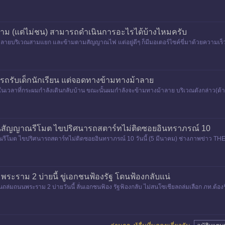
"รถจั
าม (แต่ไม่ชน) สามารถดำเนินการอะไรได้บ้างไหมครับ
ม้าลายบริเวณสามแยก และข้ามตามสัญญาณไฟ แต่อยู่ดีๆ ก็มีมอเตอร์ไซค์ขี่มาด้วยความเร
อดรถรับเด็กนักเรียน แต่จอดทางข้ามทางม้าลาย
ุรี ในเวลาที่กระผมกำลังเดินกลับบ้าน ขณะนั้นผมกำลังจะข้ามทางม้าลาย บริเวณดังกล่าว
กวนสัญญาณรีโมต ไขปริศนารถสตาร์ทไม่ติดซอยอินทราภรณ์ 10
ณรีโมต ไขปริศนารถสตาร์ทไม่ติดซอยอินทราภรณ์ 10 วันนี้ (5 มีนาคม) ช่างภาพข่าว T
 กรุงเทพมหานคร เพื่อสำรว
มพระราม 2 บ่ายนี้ ขู่เอกชนฟ้องรัฐ โดนฟ้องกลับแน่
ครนถล่มถนนพระราม 2 บ่ายวันนี้ ลั่นเอกชนฟ้อง รัฐฟ้องกลับ ไม่สนโซเชียลถล่มเลือก ภท.ต
ี่ 16 ม.