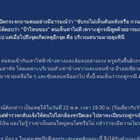
วเปิดกระจกถามตนอย่างมีอารมณ์ว่า “ขับรถไม่เห็นคันหลังหรือ กวนต
็โต้ตอบว่า “ป้าไหนของ” ตนเห็นท่าไม่ดี เพราะคู่กรณีพูดด้วยอาร
ป แต่เมื่อไปถึงจุดเกิดเหตุอีกจุด คือ บริเวณสนามมวยลุมพินี
น จนชนเข้ากับเสาไฟฟ้าข้างทางและล้มลงอย่างแรง ครูดกับพื้นผิวถน
สาหัส โดยเฉพาะบริเวณหัวเข่าข้างขวาและแขนซ้าย มีรอยเขียวฟกช
รถมาช่วยเหลือใด ๆ และขับหลบหนีออกไป ทั้งนี้ ตนเห็นว่ารถคู่กรณี
์ดังกล่าว เป็นเหตุให้ในวันที่ 22 พ.ค. เวลา 19.30 น. (วันเดียวกับ
ต่ตำรวจกลับแจ้งให้ตนไปไล่กล้องจรปิดเอง ไปหาทะเบียนรถคู่กร
ีเงิน และไม่รู้ว่าเขาเป็นคนใหญ่คนโตหรือไม่ กลัวว่าจะมีความไม่ป
 น้อง ๆ ในเพจเฟซบุ๊กที่เคยประสบเหตุลักษณะนี้ จึงได้รับคำแนะน