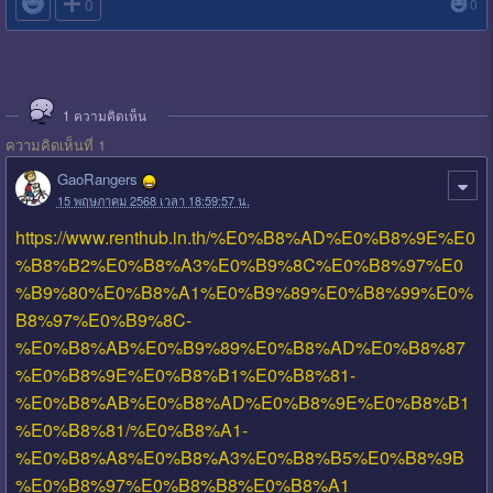

0
0
1
ความคิดเห็น
ความคิดเห็นที่ 1
GaoRangers
15 พฤษภาคม 2568 เวลา 18:59:57 น.
https://www.renthub.in.th/%E0%B8%AD%E0%B8%9E%E0
%B8%B2%E0%B8%A3%E0%B9%8C%E0%B8%97%E0
%B9%80%E0%B8%A1%E0%B9%89%E0%B8%99%E0%
B8%97%E0%B9%8C-
%E0%B8%AB%E0%B9%89%E0%B8%AD%E0%B8%87
%E0%B8%9E%E0%B8%B1%E0%B8%81-
%E0%B8%AB%E0%B8%AD%E0%B8%9E%E0%B8%B1
%E0%B8%81/%E0%B8%A1-
%E0%B8%A8%E0%B8%A3%E0%B8%B5%E0%B8%9B
%E0%B8%97%E0%B8%B8%E0%B8%A1