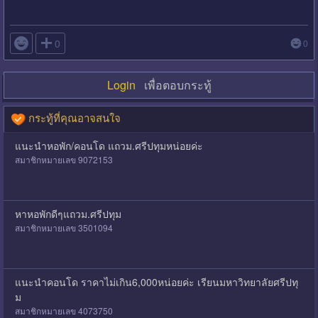

0
0
Login
เพื่อตอบกระทู้
กระทู้ที่คุณอาจสนใจ
แนะนำหอพัก/คอนโด แถวม.ศรีปทุมหน่อยค่ะ
สมาชิกหมายเลข 9072153
หาหอพักดีๆแถวม.ศรีปทุม
สมาชิกหมายเลข 3501094
แนะนำคอนโด ราคาไม่เกิน6,000หน่อยค่ะ เรียนมหาวิทยาลัยศรีปทุ
ม
สมาชิกหมายเลข 4073750